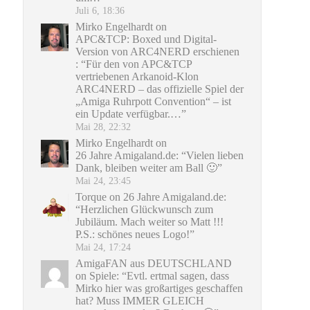
Juli 6, 18:36
Mirko Engelhardt
on
APC&TCP: Boxed und Digital-
Version von ARC4NERD erschienen
: “
Für den von APC&TCP
vertriebenen Arkanoid-Klon
ARC4NERD – das offizielle Spiel der
„Amiga Ruhrpott Convention“ – ist
ein Update verfügbar.…
”
Mai 28, 22:32
Mirko Engelhardt
on
26 Jahre Amigaland.de
: “
Vielen lieben
Dank, bleiben weiter am Ball 🙂
”
Mai 24, 23:45
Torque
on
26 Jahre Amigaland.de
:
“
Herzlichen Glückwunsch zum
Jubiläum. Mach weiter so Matt !!!
P.S.: schönes neues Logo!
”
Mai 24, 17:24
AmigaFAN aus DEUTSCHLAND
on
Spiele
: “
Evtl. ertmal sagen, dass
Mirko hier was großartiges geschaffen
hat? Muss IMMER GLEICH