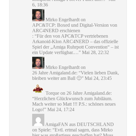
6, 18:36
Mirko Engelhardt
on
APC&TCP: Boxed und Digital-Version von
ARC4NERD erschienen
: “
Für den von APC&TCP vertriebenen
Arkanoid-Klon ARC4NERD – das offizielle
Spiel der „Amiga Ruhrpott Convention“ – ist
ein Update verfügbar.…
”
Mai 28, 22:32
Mirko Engelhardt
on
26 Jahre Amigaland.de
: “
Vielen lieben Dank,
bleiben weiter am Ball 🙂
”
Mai 24, 23:45
Torque
on
26 Jahre Amigaland.de
:
“
Herzlichen Glückwunsch zum Jubiläum.
Mach weiter so Matt !!! P.S.: schönes neues
Logo!
”
Mai 24, 17:24
AmigaFAN aus DEUTSCHLAND
on
Spiele
: “
Evtl. ertmal sagen, dass Mirko
hier was großartiges geschaffen hat? Muss