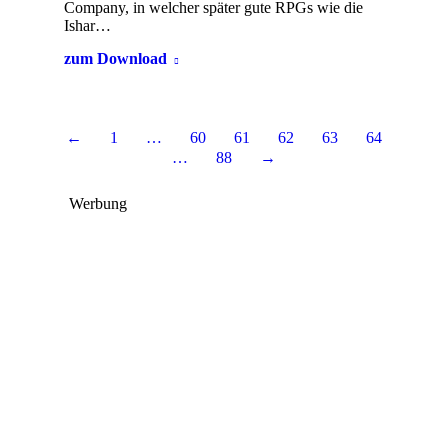
Company, in welcher später gute RPGs wie die
Ishar…
zum Download
←
1
…
60
61
62
63
64
…
88
→
Werbung