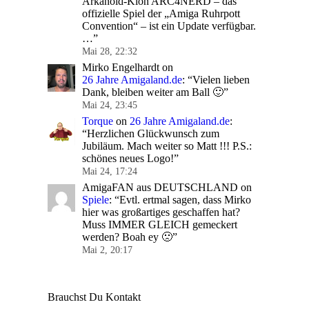
Arkanoid-Klon ARC4NERD – das
offizielle Spiel der „Amiga Ruhrpott
Convention“ – ist ein Update verfügbar.
…
”
Mai 28, 22:32
Mirko Engelhardt
on
26 Jahre Amigaland.de
: “
Vielen lieben
Dank, bleiben weiter am Ball 🙂
”
Mai 24, 23:45
Torque
on
26 Jahre Amigaland.de
:
“
Herzlichen Glückwunsch zum
Jubiläum. Mach weiter so Matt !!! P.S.:
schönes neues Logo!
”
Mai 24, 17:24
AmigaFAN aus DEUTSCHLAND
on
Spiele
: “
Evtl. ertmal sagen, dass Mirko
hier was großartiges geschaffen hat?
Muss IMMER GLEICH gemeckert
werden? Boah ey 🙁
”
Mai 2, 20:17
Brauchst Du Kontakt