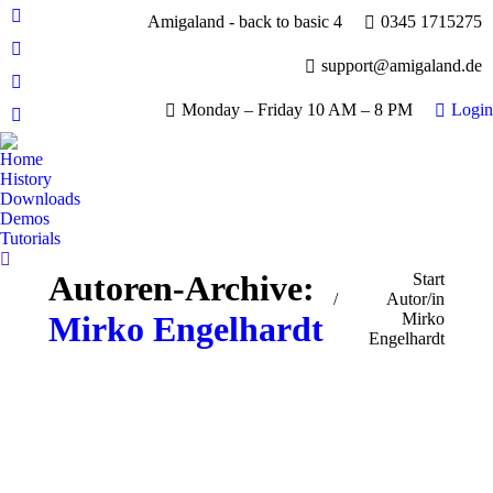
Amigaland - back to basic 4
0345 1715275
Facebook
page
YouTube
support@amigaland.de
opens
page
Whatsapp
in
opens
Monday – Friday 10 AM – 8 PM
Login
page
new
E-
in
opens
window
Mail
new
Home
in
page
History
window
new
opens
Downloads
window
Demos
in
Tutorials
new
Search:
window
Autoren-Archive:
Sie befinden sich hier:
Start
Autor/in
Mirko Engelhardt
Mirko
Engelhardt