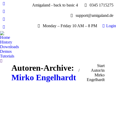
Amigaland - back to basic 4
0345 1715275
Facebook
page
YouTube
support@amigaland.de
opens
page
Whatsapp
in
opens
Monday – Friday 10 AM – 8 PM
Login
page
new
E-
in
opens
window
Mail
new
Home
in
page
History
window
new
opens
Downloads
window
Demos
in
Tutorials
new
Search:
window
Autoren-Archive:
Sie befinden sich hier:
Start
Autor/in
Mirko Engelhardt
Mirko
Engelhardt