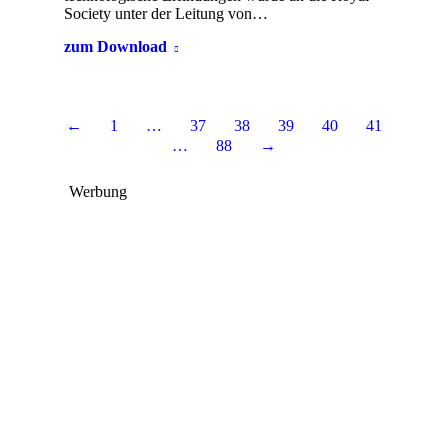
Society unter der Leitung von…
zum Download
←
1
…
37
38
39
40
41
…
88
→
Werbung