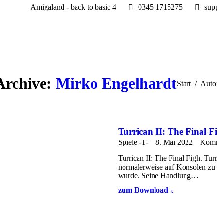
Amigaland - back to basic 4
0345 1715275
sup
Archive:
Mirko Engelhardt
Sie befinden 
Start
Autor
Turrican II: The Final F
Spiele -T-
8. Mai 2022
Komme
Turrican II: The Final Fight Turr
normalerweise auf Konsolen zu 
wurde. Seine Handlung…
zum Download