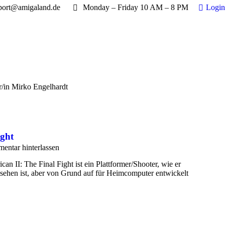
port@amigaland.de
Monday – Friday 10 AM – 8 PM
Login
sich hier:
/in Mirko Engelhardt
ight
ntar hinterlassen
ican II: The Final Fight ist ein Plattformer/Shooter, wie er
sehen ist, aber von Grund auf für Heimcomputer entwickelt