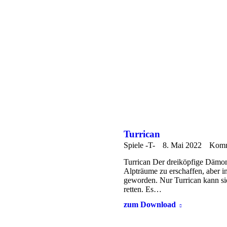
Turrican
Spiele -T-
8. Mai 2022
Komme
Turrican Der dreiköpfige Dämon
Alpträume zu erschaffen, aber in
geworden. Nur Turrican kann si
retten. Es…
zum Download