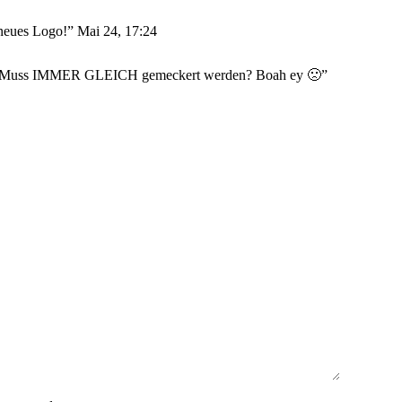
 neues Logo!
”
Mai 24, 17:24
 hat? Muss IMMER GLEICH gemeckert werden? Boah ey 🙁
”