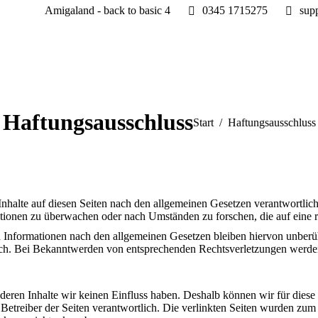
Amigaland - back to basic 4
0345 1715275
sup
Haftungsausschluss
Sie befinden sich hier:
Start
Haftungsausschluss
nhalte auf diesen Seiten nach den allgemeinen Gesetzen verantwortlic
mationen zu überwachen oder nach Umständen zu forschen, die auf eine 
Informationen nach den allgemeinen Gesetzen bleiben hiervon unberühr
ich. Bei Bekanntwerden von entsprechenden Rechtsverletzungen werden
f deren Inhalte wir keinen Einfluss haben. Deshalb können wir für die
der Betreiber der Seiten verantwortlich. Die verlinkten Seiten wurden z