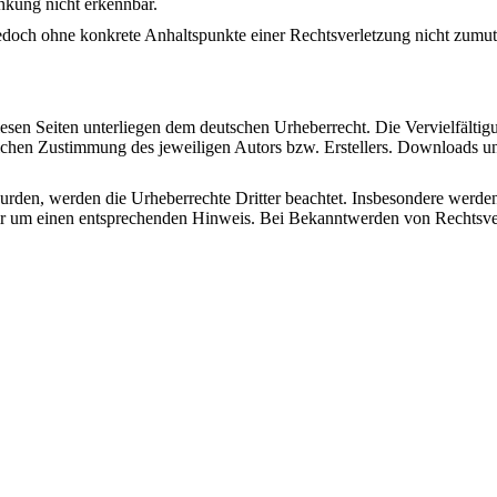
nkung nicht erkennbar.
st jedoch ohne konkrete Anhaltspunkte einer Rechtsverletzung nicht zu
diesen Seiten unterliegen dem deutschen Urheberrecht. Die Vervielfälti
ichen Zustimmung des jeweiligen Autors bzw. Erstellers. Downloads und
 wurden, werden die Urheberrechte Dritter beachtet. Insbesondere werden
ir um einen entsprechenden Hinweis. Bei Bekanntwerden von Rechtsver