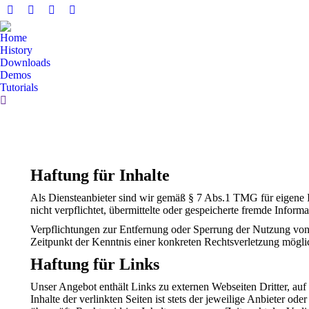
Facebook
YouTube
Whatsapp
E-
page
page
page
Mail
Home
opens
opens
opens
page
History
in
in
in
opens
Downloads
Demos
new
new
new
in
Tutorials
window
window
window
new
Search:
window
Haftung für Inhalte
Als Diensteanbieter sind wir gemäß § 7 Abs.1 TMG für eigene I
nicht verpflichtet, übermittelte oder gespeicherte fremde Infor
Verpflichtungen zur Entfernung oder Sperrung der Nutzung von 
Zeitpunkt der Kenntnis einer konkreten Rechtsverletzung mögl
Haftung für Links
Unser Angebot enthält Links zu externen Webseiten Dritter, au
Inhalte der verlinkten Seiten ist stets der jeweilige Anbieter o