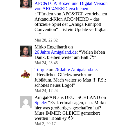
APC&TCP: Boxed und Digital-Version
von ARC4NERD erschienen
: “
Für den von APC&TCP vertriebenen
Arkanoid-Klon ARC4NERD – das
offizielle Spiel der „Amiga Ruhrpott
Convention“ – ist ein Update verfügbar.
…
”
Mai 28, 22:32
Mirko Engelhardt
on
26 Jahre Amigaland.de
: “
Vielen lieben
Dank, bleiben weiter am Ball 🙂
”
Mai 24, 23:45
Torque
on
26 Jahre Amigaland.de
:
“
Herzlichen Glückwunsch zum
Jubiläum. Mach weiter so Matt !!! P.S.:
schönes neues Logo!
”
Mai 24, 17:24
AmigaFAN aus DEUTSCHLAND
on
Spiele
: “
Evtl. ertmal sagen, dass Mirko
hier was großartiges geschaffen hat?
Muss IMMER GLEICH gemeckert
werden? Boah ey 🙁
”
Mai 2, 20:17