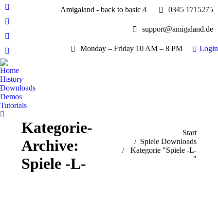
Amigaland - back to basic 4
0345 1715275
Facebook
page
YouTube
support@amigaland.de
opens
page
Whatsapp
in
opens
Monday – Friday 10 AM – 8 PM
Login
page
new
E-
in
opens
window
Mail
new
Home
in
page
History
window
new
opens
Downloads
window
Demos
in
Tutorials
new
Search:
window
Kategorie-
Sie befinden sich hier:
Start
Archive:
Spiele Downloads
Kategorie "Spiele -L-
"
Spiele -L-