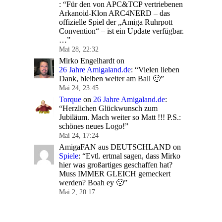
: “
Für den von APC&TCP vertriebenen
Arkanoid-Klon ARC4NERD – das
offizielle Spiel der „Amiga Ruhrpott
Convention“ – ist ein Update verfügbar.
…
”
Mai 28, 22:32
Mirko Engelhardt
on
26 Jahre Amigaland.de
: “
Vielen lieben
Dank, bleiben weiter am Ball 🙂
”
Mai 24, 23:45
Torque
on
26 Jahre Amigaland.de
:
“
Herzlichen Glückwunsch zum
Jubiläum. Mach weiter so Matt !!! P.S.:
schönes neues Logo!
”
Mai 24, 17:24
AmigaFAN aus DEUTSCHLAND
on
Spiele
: “
Evtl. ertmal sagen, dass Mirko
hier was großartiges geschaffen hat?
Muss IMMER GLEICH gemeckert
werden? Boah ey 🙁
”
Mai 2, 20:17