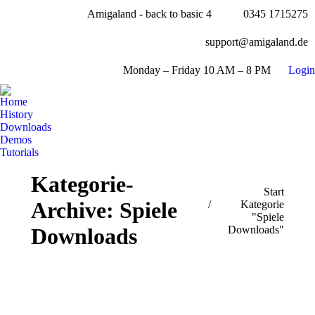
Amigaland - back to basic 4
0345 1715275
Facebook
page
YouTube
support@amigaland.de
opens
page
Whatsapp
in
opens
Monday – Friday 10 AM – 8 PM
Login
page
new
E-
in
opens
window
Mail
new
Home
in
page
History
window
new
opens
Downloads
window
Demos
in
Tutorials
new
Search:
window
Kategorie-
Sie befinden sich hier:
Start
Archive:
Spiele
Kategorie
"Spiele
Downloads"
Downloads