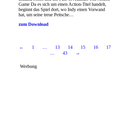
Game Da es sich um einen Action-Titel handelt,
beginnt das Spiel dort, wo Indy einen Vorwand
hat, um seine treue Peitsche…
zum Download
←
1
…
13
14
15
16
17
…
43
→
Werbung