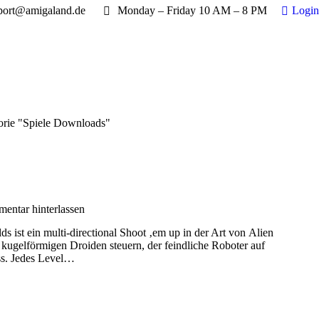
port@amigaland.de
Monday – Friday 10 AM – 8 PM
Login
ich hier:
orie "Spiele Downloads"
entar hinterlassen
s ist ein multi-directional Shoot ‚em up in der Art von Alien
 kugelförmigen Droiden steuern, der feindliche Roboter auf
ss. Jedes Level…