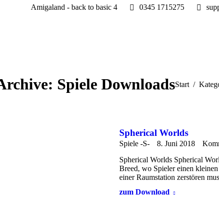
Amigaland - back to basic 4
0345 1715275
sup
Archive:
Spiele Downloads
Sie befinden s
Start
Kateg
Spherical Worlds
Spiele -S-
8. Juni 2018
Komm
Spherical Worlds Spherical World
Breed, wo Spieler einen kleinen
einer Raumstation zerstören mu
zum Download