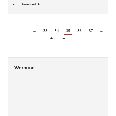
zum Download
←
1
…
33
34
35
36
37
…
43
→
Werbung