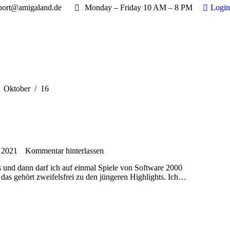
port@amigaland.de
Monday – Friday 10 AM – 8 PM
Login
ch hier:
Oktober
16
 2021
Kommentar hinterlassen
chts und dann darf ich auf einmal Spiele von Software 2000
t, das gehört zweifelsfrei zu den jüngeren Highlights. Ich…