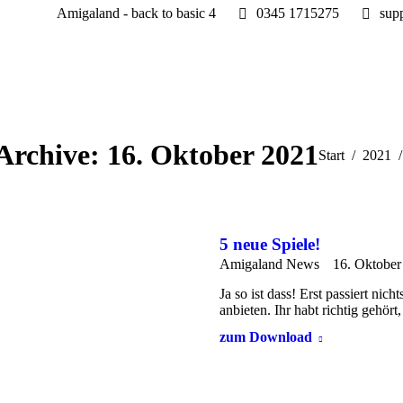
Amigaland - back to basic 4
0345 1715275
sup
Archive:
16. Oktober 2021
Sie befinden si
Start
2021
5 neue Spiele!
Amigaland News
16. Oktober
Ja so ist dass! Erst passiert ni
anbieten. Ihr habt richtig gehör
zum Download