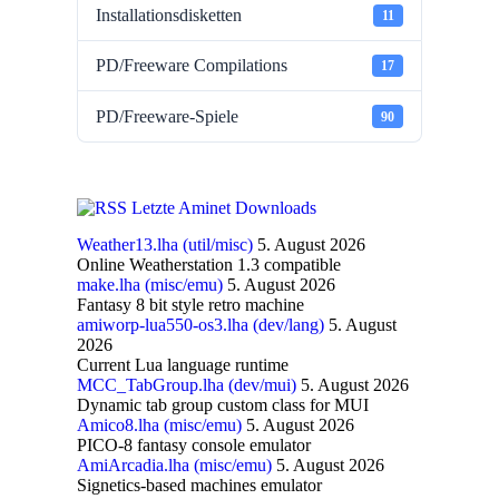
Installationsdisketten
11
PD/Freeware Compilations
17
PD/Freeware-Spiele
90
Letzte Aminet Downloads
Weather13.lha (util/misc)
5. August 2026
Online Weatherstation 1.3 compatible
make.lha (misc/emu)
5. August 2026
Fantasy 8 bit style retro machine
amiworp-lua550-os3.lha (dev/lang)
5. August
2026
Current Lua language runtime
MCC_TabGroup.lha (dev/mui)
5. August 2026
Dynamic tab group custom class for MUI
Amico8.lha (misc/emu)
5. August 2026
PICO-8 fantasy console emulator
AmiArcadia.lha (misc/emu)
5. August 2026
Signetics-based machines emulator