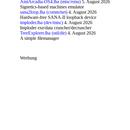
AmiArcadia-OS4.lha (misc/emu)
5. August 2026
Signetics-based machines emulator
sana2loop.lha (comm/net)
4. August 2026
Hardware-free SANA-II loopback device
imploder.lha (dev/misc)
4. August 2026
Imploder exe/data cruncher/decruncher
TreeExplorer.lha (util/dir)
4. August 2026
A simple filemanager
Werbung