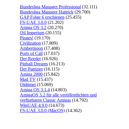
Bundesliga Manager Professional
(32.111)
Bundesliga Manager Hattrick
(29.700)
GAP Folge 6 erschienen
(25.455)
FS-UAE 3.0.0
(21.202)
Amiga OS 3.2
(20.270)
Oil Imperium
(20.155)
Pirates!
(19.170)
Civilization
(17.809)
Ambermoon
(17.408)
Ports of Call
(17.037)
Der Reeder
(16.926)
Pinball Dreams
(16.213)
Der Patrizier
(16.115)
Amiga 2000
(15.842)
Mad TV
(15.437)
Oldtimer
(15.069)
Amiga OS 3.1.4
(14.803)
AmigaOS 3.2 für alle veröffentlichten und
verfügbaren Classic Amigas
(14.792)
WinUAE 4.9.0
(14.673)
FS-UAE 3.0.0 (MacOS)
(14.362)