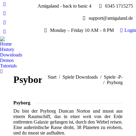
Amigaland - back to basic 4
0345 1715275
Facebook
page
YouTube
support@amigaland.de
opens
page
Whatsapp
in
opens
Monday – Friday 10 AM – 8 PM
Login
page
new
E-
in
opens
window
Mail
new
Home
in
page
History
window
new
opens
Downloads
window
Demos
in
Tutorials
new
Search:
window
Psyborg
Sie befinden sich hier:
Start
Spiele Downloads
Spiele -P-
Psyborg
Psyborg
Du bist der Psyborg Duncan Norton und musst aus
einem Raumschiff, das in einer weit von der Erde
entfernten Galaxie gefangen ist, durch den Wirbel reisen.
Eine außerirdische Rasse droht, 38 Planeten zu erobern,
und du musst sie aufhalten.