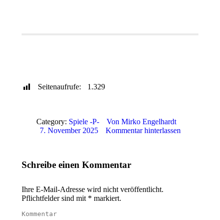
Publisher
WinUAE Config
Genre / Jahr
Sprachen
Download
Youtube Video
Seitenaufrufe:
1.329
Category:
Spiele -P-
Von
Mirko Engelhardt
7. November 2025
Kommentar hinterlassen
Schreibe einen Kommentar
Ihre E-Mail-Adresse wird nicht veröffentlicht.
Pflichtfelder sind mit
*
markiert.
Kommentar