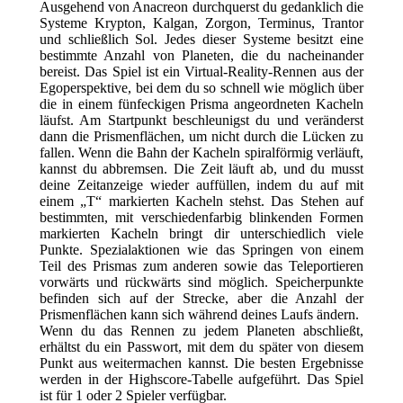
Ausgehend von Anacreon durchquerst du gedanklich die
Systeme Krypton, Kalgan, Zorgon, Terminus, Trantor
und schließlich Sol. Jedes dieser Systeme besitzt eine
bestimmte Anzahl von Planeten, die du nacheinander
bereist.
Das Spiel ist ein Virtual-Reality-Rennen aus der
Egoperspektive, bei dem du so schnell wie möglich über
die in einem fünfeckigen Prisma angeordneten Kacheln
läufst. Am Startpunkt beschleunigst du und veränderst
dann die Prismenflächen, um nicht durch die Lücken zu
fallen. Wenn die Bahn der Kacheln spiralförmig verläuft,
kannst du abbremsen. Die Zeit läuft ab, und du musst
deine Zeitanzeige wieder auffüllen, indem du auf mit
einem „T“ markierten Kacheln stehst. Das Stehen auf
bestimmten, mit verschiedenfarbig blinkenden Formen
markierten Kacheln bringt dir unterschiedlich viele
Punkte. Spezialaktionen wie das Springen von einem
Teil des Prismas zum anderen sowie das Teleportieren
vorwärts und rückwärts sind möglich. Speicherpunkte
befinden sich auf der Strecke, aber die Anzahl der
Prismenflächen kann sich während deines Laufs ändern.
Wenn du das Rennen zu jedem Planeten abschließt,
erhältst du ein Passwort, mit dem du später von diesem
Punkt aus weitermachen kannst. Die besten Ergebnisse
werden in der Highscore-Tabelle aufgeführt.
Das Spiel
ist für 1 oder 2 Spieler verfügbar.