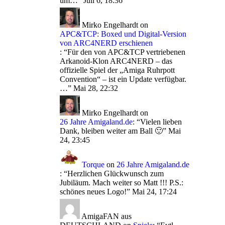
um…
”
Juli 6, 18:36
Mirko Engelhardt
on
APC&TCP: Boxed und Digital-Version
von ARC4NERD erschienen
: “
Für den von APC&TCP vertriebenen
Arkanoid-Klon ARC4NERD – das
offizielle Spiel der „Amiga Ruhrpott
Convention“ – ist ein Update verfügbar.
…
”
Mai 28, 22:32
Mirko Engelhardt
on
26 Jahre Amigaland.de
: “
Vielen lieben
Dank, bleiben weiter am Ball 🙂
”
Mai
24, 23:45
Torque
on
26 Jahre Amigaland.de
: “
Herzlichen Glückwunsch zum
Jubiläum. Mach weiter so Matt !!! P.S.:
schönes neues Logo!
”
Mai 24, 17:24
AmigaFAN aus