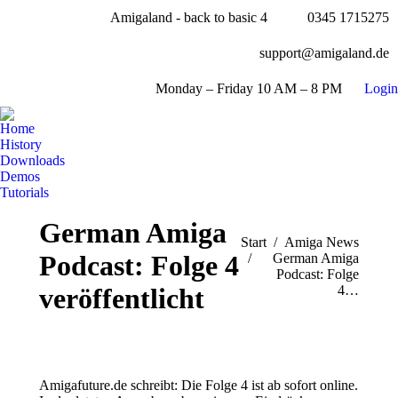
Amigaland - back to basic 4
0345 1715275
Facebook
page
YouTube
support@amigaland.de
opens
page
Whatsapp
in
opens
Monday – Friday 10 AM – 8 PM
Login
page
new
E-
in
opens
window
Mail
new
Home
in
page
History
window
new
opens
Downloads
window
Demos
in
Tutorials
new
Search:
window
German Amiga
Sie befinden sich hier:
Start
Amiga News
Podcast: Folge 4
German Amiga
Podcast: Folge
4…
veröffentlicht
Amigafuture.de schreibt: Die Folge 4 ist ab sofort online.