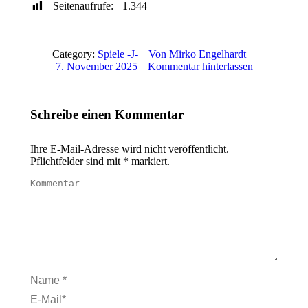
Seitenaufrufe:
1.344
Category:
Spiele -J-
Von
Mirko Engelhardt
7. November 2025
Kommentar hinterlassen
Schreibe einen Kommentar
Ihre E-Mail-Adresse wird nicht veröffentlicht.
Pflichtfelder sind mit
*
markiert.
Kommentar
Name *
E-Mail *