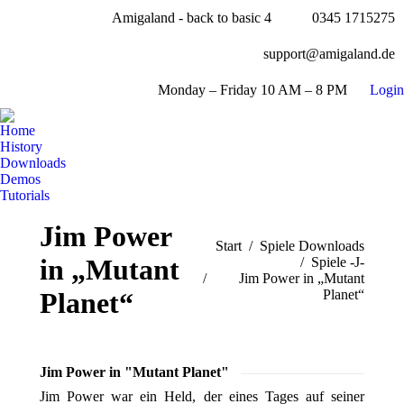
Amigaland - back to basic 4
0345 1715275
Facebook
page
YouTube
support@amigaland.de
opens
page
Whatsapp
in
opens
Monday – Friday 10 AM – 8 PM
Login
page
new
E-
in
opens
window
Mail
new
Home
in
page
History
window
new
opens
Downloads
window
Demos
in
Tutorials
new
Search:
window
Jim Power
Sie befinden sich hier:
Start
Spiele Downloads
in „Mutant
Spiele -J-
Jim Power in „Mutant
Planet“
Planet“
Jim Power in "Mutant Planet"
Jim Power war ein Held, der eines Tages auf seiner