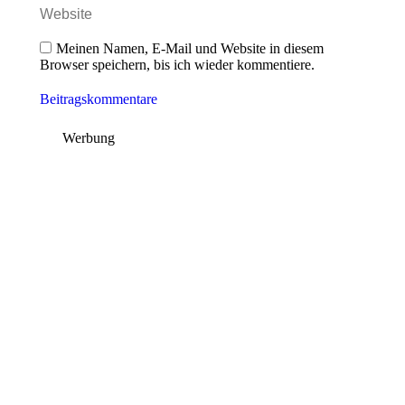
Website
Meinen Namen, E-Mail und Website in diesem
Browser speichern, bis ich wieder kommentiere.
Beitragskommentare
Werbung