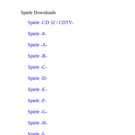
Spiele Downloads
Spiele -CD 32 / CDTV-
Spiele -#-
Spiele -A-
Spiele -B-
Spiele -C-
Spiele -D-
Spiele -E-
Spiele -F-
Spiele -G-
Spiele -H-
Spiele -I-