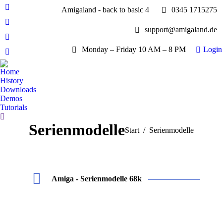
Amigaland - back to basic 4
0345 1715275
Facebook
page
YouTube
support@amigaland.de
opens
page
Whatsapp
in
opens
Monday – Friday 10 AM – 8 PM
Login
page
new
E-
in
opens
window
Mail
new
Home
in
page
History
window
new
opens
Downloads
window
Demos
in
Tutorials
new
Search:
window
Serienmodelle
Sie befinden sich hier:
Start
Serienmodelle
Amiga - Serienmodelle 68k