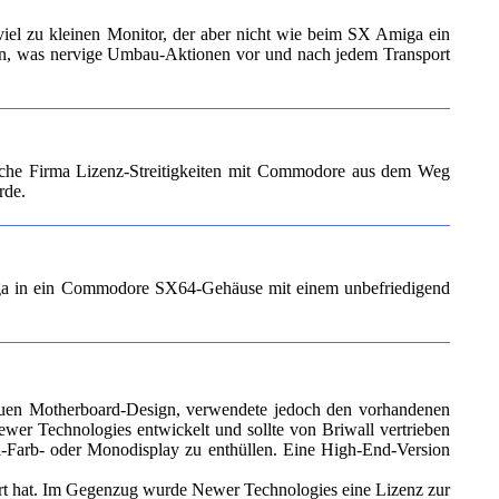
iel zu kleinen Monitor, der aber nicht wie beim SX Amiga ein
ern, was nervige Umbau-Aktionen vor und nach jedem Transport
sche Firma Lizenz-Streitigkeiten mit Commodore aus dem Weg
rde.
ga in ein Commodore SX64-Gehäuse mit einem unbefriedigend
neuen Motherboard-Design, verwendete jedoch den vorhandenen
wer Technologies entwickelt und sollte von Briwall vertrieben
ll-Farb- oder Monodisplay zu enthüllen. Eine High-End-Version
ert hat. Im Gegenzug wurde Newer Technologies eine Lizenz zur