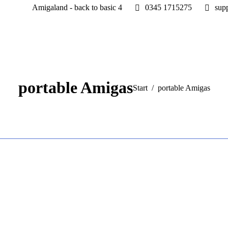
Amigaland - back to basic 4
0345 1715275
sup
portable Amigas
Sie befinden sich hier:
Start
portable Amigas