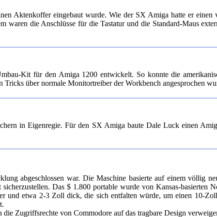
nen Aktenkoffer eingebaut wurde. Wie der SX Amiga hatte er einen v
dem waren die Anschlüsse für die Tastatur und die Standard-Maus ext
Umbau-Kit für den Amiga 1200 entwickelt. So konnte die amerikani
gen Tricks über normale Monitortreiber der Workbench angesprochen wu
chern in Eigenregie. Für den SX Amiga baute Dale Luck einen Ami
klung abgeschlossen war. Die Maschine basierte auf einem völlig 
 sicherzustellen. Das $ 1.800 portable wurde von Kansas-basierten Ne
er und etwa 2-3 Zoll dick, die sich entfalten würde, um einen 10-Zo
t.
men die Zugriffsrechte von Commodore auf das tragbare Design verweig