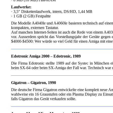
Laufwerke:
· 3,5″ Diskettenlaufwerk, intern, DS/HD, 1,44 MB
· 1 GB (2 GB) Festpaltte
Die Modelle A4040le und A4060le basieren technisch auf einem
kompakten, externen Tastatur.
Auf manchen Internet-Seiten ist auch die Rede von einem A403
vor. Ausserdem spricht das Vorstellungsjahr der Geräte gegen 
$4000-$4500: Wer würde so viel Geld für einen Amiga mit eine
Edotronic Amiga 2000 – Edotronic, 1989
Die Firma Edotronic stellte 1989 auf der Systec in München e
beim SX-64 oder beim SX-Amiga der Fall war. Technisch war d
Gigatron – Gigatron, 1990
Die deutsche Firma Gigatron entwickelte eine komplett neue Ami
wahlweise ein 16 Graustufen oder ein Plasma Display zu Einsa
falls Gigatron das Gerät verkaufen sollte.