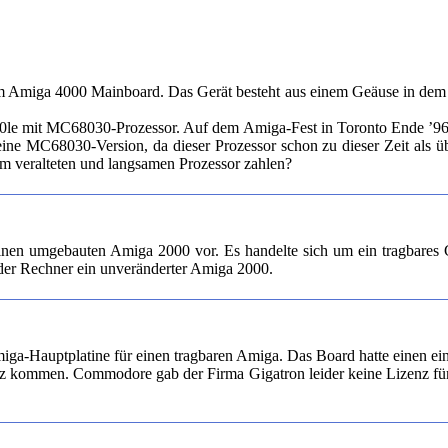
 Amiga 4000 Mainboard. Das Gerät besteht aus einem Geäuse in dem d
0le mit MC68030-Prozessor. Auf dem Amiga-Fest in Toronto Ende ’96 
eine MC68030-Version, da dieser Prozessor schon zu dieser Zeit als üb
m veralteten und langsamen Prozessor zahlen?
inen umgebauten Amiga 2000 vor. Es handelte sich um ein tragbares Ge
er Rechner ein unveränderter Amiga 2000.
ga-Hauptplatine für einen tragbaren Amiga. Das Board hatte einen ein
tz kommen. Commodore gab der Firma Gigatron leider keine Lizenz für