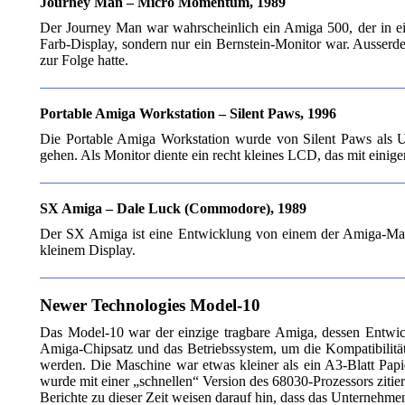
Journey Man – Micro Momentum, 1989
Der Journey Man war wahrscheinlich ein Amiga 500, der in ei
Farb-Display, sondern nur ein Bernstein-Monitor war. Ausser
zur Folge hatte.
Portable Amiga Workstation – Silent Paws, 1996
Die Portable Amiga Workstation wurde von Silent Paws als 
gehen. Als Monitor diente ein recht kleines LCD, das mit eini
SX Amiga – Dale Luck (Commodore), 1989
Der SX Amiga ist eine Entwicklung von einem der Amiga-Ma
kleinem Display.
Newer Technologies Model-10
Das Model-10 war der einzige tragbare Amiga, dessen Entwic
Amiga-Chipsatz und das Betriebssystem, um die Kompatibilität
werden. Die Maschine war etwas kleiner als ein A3-Blatt Papi
wurde mit einer „schnellen“ Version des 68030-Prozessors zitier
Berichte zu dieser Zeit weisen darauf hin, dass das Unterneh