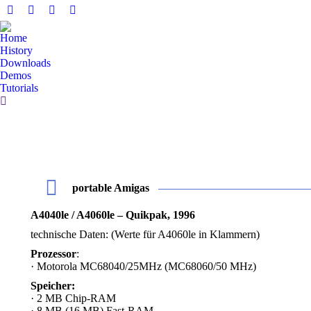
Facebook
YouTube
Whatsapp
E-
page
page
page
Mail
Home
opens
opens
opens
page
History
in
in
in
opens
Downloads
Demos
new
new
new
in
Tutorials
window
window
window
new
Search:
window
portable Amigas
A4040le / A4060le – Quikpak, 1996
technische Daten: (Werte für A4060le in Klammern)
Prozessor
:
· Motorola MC68040/25MHz (MC68060/50 MHz)
Speicher:
· 2 MB Chip-RAM
· 8 MB (16 MB) Fast-RAM