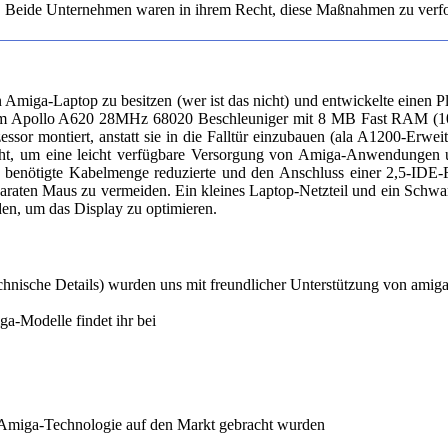
 Beide Unternehmen waren in ihrem Recht, diese Maßnahmen zu verfol
Amiga-Laptop zu besitzen (wer ist das nicht) und entwickelte einen 
nem Apollo A620 28MHz 68020 Beschleuniger mit 8 MB Fast RAM (10 M
essor montiert, anstatt sie in die Falltür einzubauen (ala A1200-E
t, um eine leicht verfügbare Versorgung von Amiga-Anwendungen un
e benötigte Kabelmenge reduzierte und den Anschluss einer 2,5-IDE-F
paraten Maus zu vermeiden. Ein kleines Laptop-Netzteil und ein Sch
en, um das Display zu optimieren.
chnische Details) wurden uns mit freundlicher Unterstützung von amigahis
a-Modelle findet ihr bei
 Amiga-Technologie auf den Markt gebracht wurden