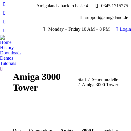
Amigaland - back to basic 4
0345 1715275
Facebook
page
YouTube
support@amigaland.de
opens
page
Whatsapp
in
opens
Monday – Friday 10 AM – 8 PM
Login
page
new
E-
in
opens
window
Mail
new
Home
in
page
History
window
new
opens
Downloads
window
Demos
in
Tutorials
new
Search:
window
Amiga 3000
Sie befinden sich hier:
Start
Serienmodelle
Tower
Amiga 3000 Tower
Den Commodore
Amiga 3000T
, welcher