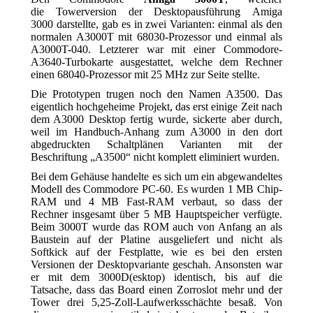
die Towerversion der Desktopausführung Amiga
3000 darstellte, gab es in zwei Varianten: einmal als den
normalen A3000T mit 68030-Prozessor und einmal als
A3000T-040. Letzterer war mit einer Commodore-
A3640-Turbokarte ausgestattet, welche dem Rechner
einen 68040-Prozessor mit 25 MHz zur Seite stellte.
Die Prototypen trugen noch den Namen A3500. Das
eigentlich hochgeheime Projekt, das erst einige Zeit nach
dem A3000 Desktop fertig wurde, sickerte aber durch,
weil im Handbuch-Anhang zum A3000 in den dort
abgedruckten Schaltplänen Varianten mit der
Beschriftung „A3500“ nicht komplett eliminiert wurden.
Bei dem Gehäuse handelte es sich um ein abgewandeltes
Modell des Commodore PC-60. Es wurden 1 MB Chip-
RAM und 4 MB Fast-RAM verbaut, so dass der
Rechner insgesamt über 5 MB Hauptspeicher verfügte.
Beim 3000T wurde das ROM auch von Anfang an als
Baustein auf der Platine ausgeliefert und nicht als
Softkick auf der Festplatte, wie es bei den ersten
Versionen der Desktopvariante geschah. Ansonsten war
er mit dem 3000D(esktop) identisch, bis auf die
Tatsache, dass das Board einen Zorroslot mehr und der
Tower drei 5,25-Zoll-Laufwerksschächte besaß. Von