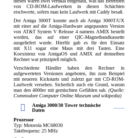
diesen waren zwei vertikal eingebaut, was das Betreiben
von CD-ROM-Laufwerken in diesen Schächten
erschwerte, sofern man kein Laufwerk mit Caddy besaß.
Der Amiga 3000T konnte auch als Amiga 3000T/UX
mit einer auf die Amiga-Hardware angepassten Version
von AT&T System V Release 4 namens AMIX bestellt
werden, das auf einer QIC-Magnetbandkassette
ausgeliefert wurde. Hierfür gab es für den Einsatz
mit X11 sogar eine Maus mit drei Tasten. Eine
Koexistenz von AmigaOS und AMIX auf demselben
Rechner war prinzipiell möglich.
Verschiedene Händler haben den Rechner in
aufgewerteten Versionen angeboten, ihn zum Beispiel
mit neueren Kickstarts und zuletzt gar mit CD-ROM-
Laufwerk versehen. Sicherlich auch ein Grund, warum
man den 4000er mit gemischten Gefühlen sah.
(Quelle:
Commodore Computer Online Museum und wikipedia)
Amiga 3000/30 Tower technische
Daten
Prozessor
Typ: Motorola MC68030
Taktfrequenz: 25 MHz