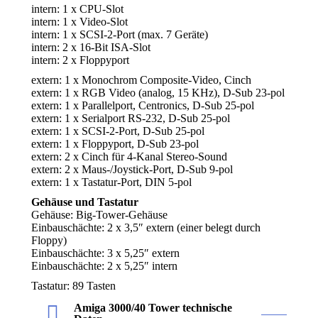
intern: 1 x CPU-Slot
intern: 1 x Video-Slot
intern: 1 x SCSI-2-Port (max. 7 Geräte)
intern: 2 x 16-Bit ISA-Slot
intern: 2 x Floppyport
extern: 1 x Monochrom Composite-Video, Cinch
extern: 1 x RGB Video (analog, 15 KHz), D-Sub 23-pol
extern: 1 x Parallelport, Centronics, D-Sub 25-pol
extern: 1 x Serialport RS-232, D-Sub 25-pol
extern: 1 x SCSI-2-Port, D-Sub 25-pol
extern: 1 x Floppyport, D-Sub 23-pol
extern: 2 x Cinch für 4-Kanal Stereo-Sound
extern: 2 x Maus-/Joystick-Port, D-Sub 9-pol
extern: 1 x Tastatur-Port, DIN 5-pol
Gehäuse und Tastatur
Gehäuse: Big-Tower-Gehäuse
Einbauschächte: 2 x 3,5″ extern (einer belegt durch
Floppy)
Einbauschächte: 3 x 5,25″ extern
Einbauschächte: 2 x 5,25″ intern
Tastatur: 89 Tasten
Amiga 3000/40 Tower technische