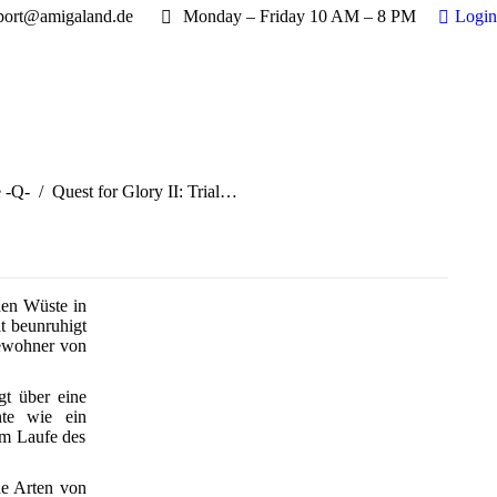
port@amigaland.de
Monday – Friday 10 AM – 8 PM
Login
e -Q-
Quest for Glory II: Trial…
den Wüste in
it beunruhigt
Bewohner von
gt über eine
nte wie ein
im Laufe des
ne Arten von