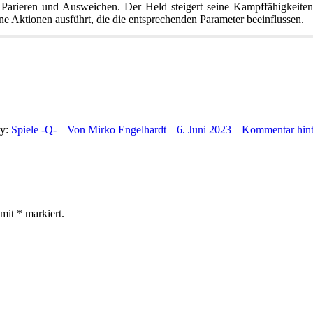
Parieren und Ausweichen. Der Held steigert seine Kampffähigkeite
ne Aktionen ausführt, die die entsprechenden Parameter beeinflussen.
e
Download
Youtube Video
ry:
Spiele -Q-
Von
Mirko Engelhardt
6. Juni 2023
Kommentar hint
 mit
*
markiert.