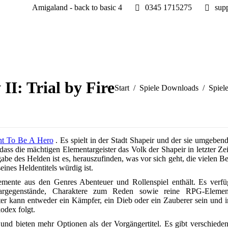
Amigaland - back to basic 4
0345 1715275
sup
II: Trial by Fire
Sie befinden sich hier:
Start
Spiele Downloads
Spiel
nt To Be A Hero
. Es spielt in der Stadt Shapeir und der sie umgeben
ass die mächtigen Elementargeister das Volk der Shapeir in letzter Ze
abe des Helden ist es, herauszufinden, was vor sich geht, die vielen 
ines Heldentitels würdig ist.
emente aus den Genres Abenteuer und Rollenspiel enthält. Es verfü
ventargegenstände, Charaktere zum Reden sowie reine RPG-Eleme
er kann entweder ein Kämpfer, ein Dieb oder ein Zauberer sein und 
odex folgt.
 und bieten mehr Optionen als der Vorgängertitel. Es gibt verschiede