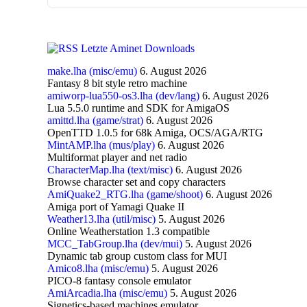
Letzte Aminet Downloads
make.lha (misc/emu)
6. August 2026
Fantasy 8 bit style retro machine
amiworp-lua550-os3.lha (dev/lang)
6. August 2026
Lua 5.5.0 runtime and SDK for AmigaOS
amittd.lha (game/strat)
6. August 2026
OpenTTD 1.0.5 for 68k Amiga, OCS/AGA/RTG
MintAMP.lha (mus/play)
6. August 2026
Multiformat player and net radio
CharacterMap.lha (text/misc)
6. August 2026
Browse character set and copy characters
AmiQuake2_RTG.lha (game/shoot)
6. August 2026
Amiga port of Yamagi Quake II
Weather13.lha (util/misc)
5. August 2026
Online Weatherstation 1.3 compatible
MCC_TabGroup.lha (dev/mui)
5. August 2026
Dynamic tab group custom class for MUI
Amico8.lha (misc/emu)
5. August 2026
PICO-8 fantasy console emulator
AmiArcadia.lha (misc/emu)
5. August 2026
Signetics-based machines emulator