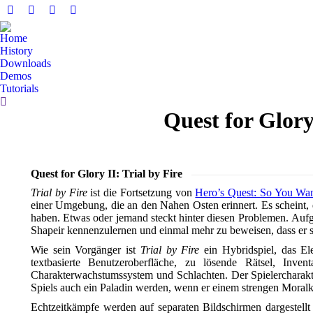
Facebook
YouTube
Whatsapp
E-
page
page
page
Mail
Home
opens
opens
opens
page
History
in
in
in
opens
Downloads
Demos
new
new
new
in
Tutorials
window
window
window
new
Search:
window
Quest for Glory 
Quest for Glory II: Trial by Fire
Trial by Fire
ist die Fortsetzung von
Hero’s Quest: So You Wa
einer Umgebung, die an den Nahen Osten erinnert. Es scheint, d
haben. Etwas oder jemand steckt hinter diesen Problemen. Aufg
Shapeir kennenzulernen und einmal mehr zu beweisen, dass er se
Wie sein Vorgänger ist
Trial by Fire
ein Hybridspiel, das El
textbasierte Benutzeroberfläche, zu lösende Rätsel, In
Charakterwachstumssystem und Schlachten. Der Spielercharakt
Spiels auch ein Paladin werden, wenn er einem strengen Moralk
Echtzeitkämpfe werden auf separaten Bildschirmen dargestellt