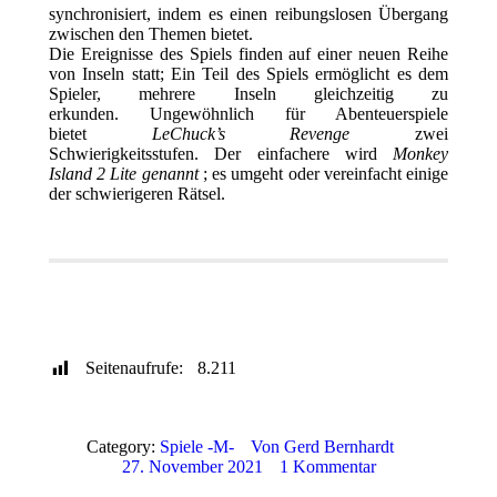
synchronisiert, indem es einen reibungslosen Übergang
zwischen den Themen bietet.
Die Ereignisse des Spiels finden auf einer neuen Reihe
von Inseln statt; Ein Teil des Spiels ermöglicht es dem
Spieler, mehrere Inseln gleichzeitig zu
erkunden. Ungewöhnlich für Abenteuerspiele
bietet
LeChuck’s Revenge
zwei
Schwierigkeitsstufen. Der einfachere wird
Monkey
Island 2 Lite genannt
; es umgeht oder vereinfacht einige
der schwierigeren Rätsel.
Publisher
WinUAE Config
Genre / Jahr
Sprache
Download
Youtube Video
Seitenaufrufe:
8.211
Category:
Spiele -M-
Von
Gerd Bernhardt
27. November 2021
1 Kommentar