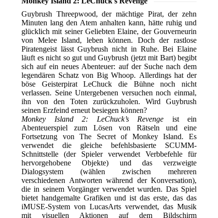
Monkey Island 2: LeChuck's Revenge
Guybrush Threepwood, der mächtige Pirat, der zehn
Minuten lang den Atem anhalten kann, hätte ruhig und
glücklich mit seiner Geliebten Elaine, der Gouverneurin
von Melee Island, leben können. Doch der rastlose
Piratengeist lässt Guybrush nicht in Ruhe. Bei Elaine
läuft es nicht so gut und Guybrush (jetzt mit Bart) begibt
sich auf ein neues Abenteuer: auf der Suche nach dem
legendären Schatz von Big Whoop. Allerdings hat der
böse Geisterpirat LeChuck die Bühne noch nicht
verlassen. Seine Untergebenen versuchen noch einmal,
ihn von den Toten zurückzuholen. Wird Guybrush
seinen Erzfeind erneut besiegen können?
Monkey Island 2: LeChuck’s Revenge
ist ein
Abenteuerspiel zum Lösen von Rätseln und eine
Fortsetzung von The Secret of Monkey Island. Es
verwendet die gleiche befehlsbasierte SCUMM-
Schnittstelle (der Spieler verwendet Verbbefehle für
hervorgehobene Objekte) und das verzweigte
Dialogsystem (wählen zwischen mehreren
verschiedenen Antworten während der Konversation),
die in seinem Vorgänger verwendet wurden. Das Spiel
bietet handgemalte Grafiken und ist das erste, das das
iMUSE-System von LucasArts verwendet, das Musik
mit visuellen Aktionen auf dem Bildschirm