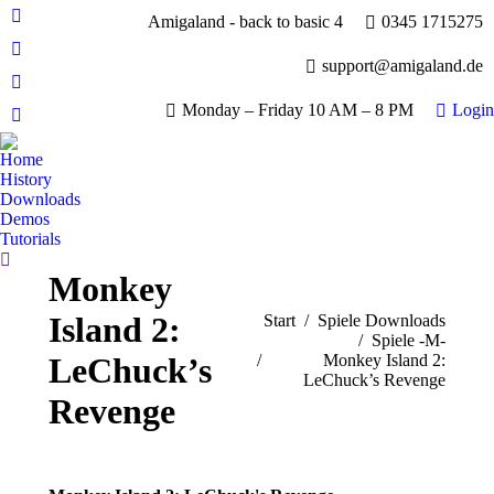
Amigaland - back to basic 4
0345 1715275
Facebook
page
YouTube
support@amigaland.de
opens
page
Whatsapp
in
opens
Monday – Friday 10 AM – 8 PM
Login
page
new
E-
in
opens
window
Mail
new
Home
in
page
History
window
new
opens
Downloads
window
Demos
in
Tutorials
new
Search:
window
Monkey
Island 2:
Sie befinden sich hier:
Start
Spiele Downloads
Spiele -M-
LeChuck’s
Monkey Island 2:
LeChuck’s Revenge
Revenge