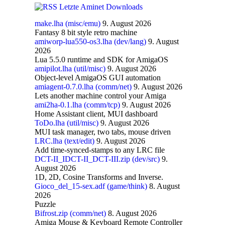
Letzte Aminet Downloads
make.lha (misc/emu)
9. August 2026
Fantasy 8 bit style retro machine
amiworp-lua550-os3.lha (dev/lang)
9. August
2026
Lua 5.5.0 runtime and SDK for AmigaOS
amipilot.lha (util/misc)
9. August 2026
Object-level AmigaOS GUI automation
amiagent-0.7.0.lha (comm/net)
9. August 2026
Lets another machine control your Amiga
ami2ha-0.1.lha (comm/tcp)
9. August 2026
Home Assistant client, MUI dashboard
ToDo.lha (util/misc)
9. August 2026
MUI task manager, two tabs, mouse driven
LRC.lha (text/edit)
9. August 2026
Add time-synced-stamps to any LRC file
DCT-II_IDCT-II_DCT-III.zip (dev/src)
9.
August 2026
1D, 2D, Cosine Transforms and Inverse.
Gioco_del_15-sex.adf (game/think)
8. August
2026
Puzzle
Bifrost.zip (comm/net)
8. August 2026
Amiga Mouse & Keyboard Remote Controller