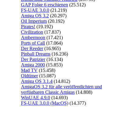
GAP Folge 6 erschienen
(25.512)
FS-UAE 3.0.0
(21.219)
Amiga OS 3.2
(20.297)
Oil Imperium
(20.192)
Pirates!
(19.192)
Civilization
(17.837)
Ambermoon
(17.421)
Ports of Call
(17.064)
Der Reeder
(16.965)
Pinball Dreams
(16.236)
Der Patrizier
(16.134)
Amiga 2000
(15.853)
Mad TV
(15.458)
Oldtimer
(15.087)
Amiga OS 3.1.4
(14.812)
AmigaOS 3.2 für alle veröffentlichten und
verfügbaren Classic Amigas
(14.808)
WinUAE 4.9.0
(14.693)
FS-UAE 3.0.0 (MacOS)
(14.377)