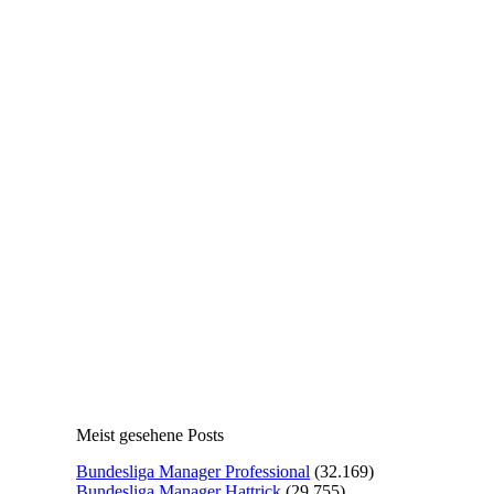
Meist gesehene Posts
Bundesliga Manager Professional
(32.169)
Bundesliga Manager Hattrick
(29.755)