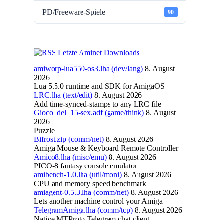
PD/Freeware-Spiele
90
Letzte Aminet Downloads
amiworp-lua550-os3.lha (dev/lang)
8. August
2026
Lua 5.5.0 runtime and SDK for AmigaOS
LRC.lha (text/edit)
8. August 2026
Add time-synced-stamps to any LRC file
Gioco_del_15-sex.adf (game/think)
8. August
2026
Puzzle
Bifrost.zip (comm/net)
8. August 2026
Amiga Mouse & Keyboard Remote Controller
Amico8.lha (misc/emu)
8. August 2026
PICO-8 fantasy console emulator
amibench-1.0.lha (util/moni)
8. August 2026
CPU and memory speed benchmark
amiagent-0.5.3.lha (comm/net)
8. August 2026
Lets another machine control your Amiga
TelegramAmiga.lha (comm/tcp)
8. August 2026
Native MTProto Telegram chat client