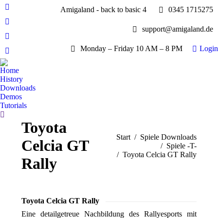
Amigaland - back to basic 4
0345 1715275
Facebook
page
YouTube
support@amigaland.de
opens
page
Whatsapp
in
opens
Monday – Friday 10 AM – 8 PM
Login
page
new
E-
in
opens
window
Mail
new
Home
in
page
History
window
new
opens
Downloads
window
Demos
in
Tutorials
new
Search:
window
Toyota
Sie befinden sich hier:
Start
Spiele Downloads
Celcia GT
Spiele -T-
Toyota Celcia GT Rally
Rally
Toyota Celcia GT Rally
Eine detailgetreue Nachbildung des Rallyesports mit