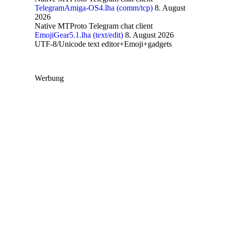
TelegramAmiga-OS4.lha (comm/tcp)
8. August
2026
Native MTProto Telegram chat client
EmojiGear5.1.lha (text/edit)
8. August 2026
UTF-8/Unicode text editor+Emoji+gadgets
Werbung