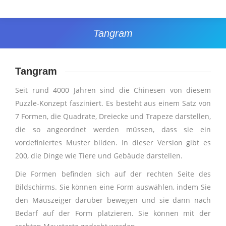
Tangram
Sie befinden sich hier:
Tangram
Seit rund 4000 Jahren sind die Chinesen von diesem
Puzzle-Konzept fasziniert. Es besteht aus einem Satz von
7 Formen, die Quadrate, Dreiecke und Trapeze darstellen,
die so angeordnet werden müssen, dass sie ein
vordefiniertes Muster bilden. In dieser Version gibt es
200, die Dinge wie Tiere und Gebäude darstellen.
Die Formen befinden sich auf der rechten Seite des
Bildschirms. Sie können eine Form auswählen, indem Sie
den Mauszeiger darüber bewegen und sie dann nach
Bedarf auf der Form platzieren. Sie können mit der