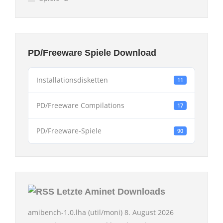
PD/Freeware Spiele Download
Installationsdisketten
11
PD/Freeware Compilations
17
PD/Freeware-Spiele
90
Letzte Aminet Downloads
amibench-1.0.lha (util/moni)
8. August 2026