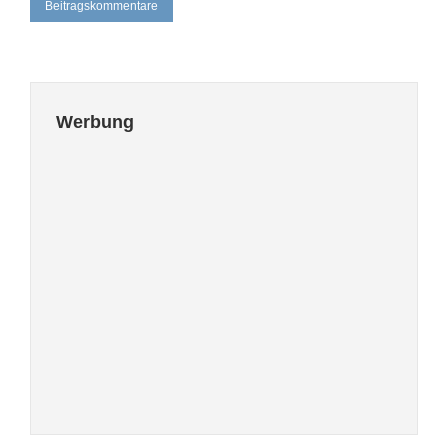
Beitragskommentare
Werbung