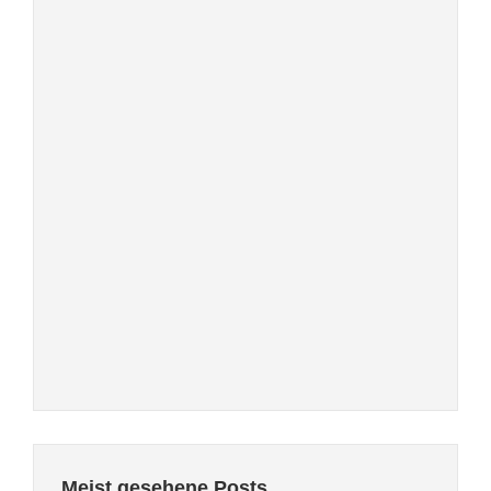
Meist gesehene Posts