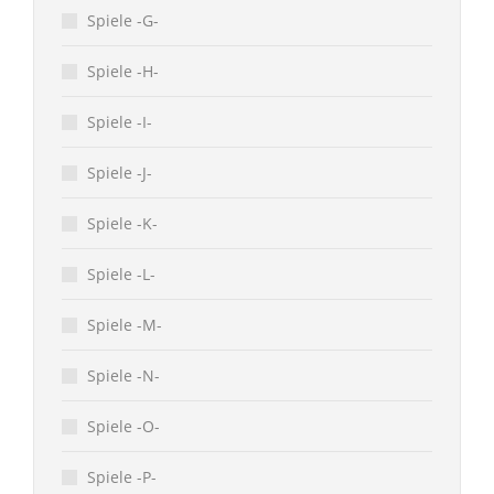
Spiele -G-
Spiele -H-
Spiele -I-
Spiele -J-
Spiele -K-
Spiele -L-
Spiele -M-
Spiele -N-
Spiele -O-
Spiele -P-