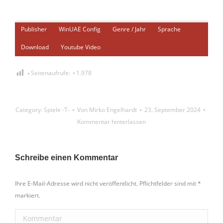
Publisher
WinUAE Config
Genre / Jahr
Sprache
Download
Youtube Video
Seitenaufrufe:
1.978
Category:
Spiele -T-
Von
Mirko Engelhardt
23. September 2024
Kommentar hinterlassen
Schreibe einen Kommentar
Ihre E-Mail-Adresse wird nicht veröffentlicht. Pflichtfelder sind mit
*
markiert.
Kommentar