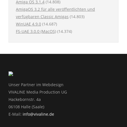
Amiga OS 3.1.4
(14.808)
AmigaOS 3.2 für alle veröffentlichten und
verfügbaren Classic Amigas
(14.803)
WinUAE 4.9.0
(14.687)
FS-UAE 3.0.0 (MacOS)
(14.374)
Unser Partner im Webdesign
VIVALINE Media Production UG
Hackebornstr. 4a
06108 Halle (Saale)
E-Mail:
info@vivaline.de