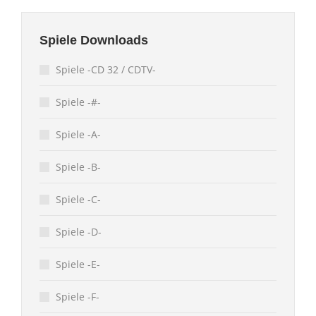
Spiele Downloads
Spiele -CD 32 / CDTV-
Spiele -#-
Spiele -A-
Spiele -B-
Spiele -C-
Spiele -D-
Spiele -E-
Spiele -F-