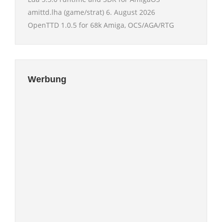
amittd.lha (game/strat)
6. August 2026
OpenTTD 1.0.5 for 68k Amiga, OCS/AGA/RTG
Werbung