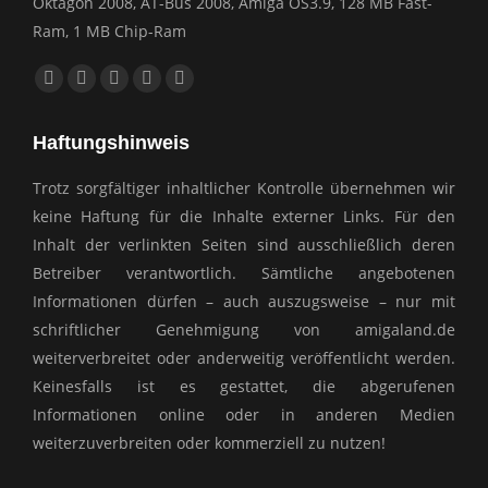
Oktagon 2008, AT-Bus 2008, Amiga OS3.9, 128 MB Fast-
Ram, 1 MB Chip-Ram
Finden Sie uns auf:
Facebook
YouTube
E-
Website
Whatsapp
page
page
Mail
page
page
Haftungshinweis
opens
opens
page
opens
opens
in
in
opens
in
in
Trotz sorgfältiger inhaltlicher Kontrolle übernehmen wir
new
new
in
new
new
keine Haftung für die Inhalte externer Links. Für den
window
window
new
window
window
Inhalt der verlinkten Seiten sind ausschließlich deren
window
Betreiber verantwortlich. Sämtliche angebotenen
Informationen dürfen – auch auszugsweise – nur mit
schriftlicher Genehmigung von amigaland.de
weiterverbreitet oder anderweitig veröffentlicht werden.
Keinesfalls ist es gestattet, die abgerufenen
Informationen online oder in anderen Medien
weiterzuverbreiten oder kommerziell zu nutzen!