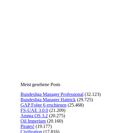
Meist gesehene Posts
Bundesliga Manager Professional
(32.123)
Bundesliga Manager Hattrick
(29.725)
GAP Folge 6 erschienen
(25.468)
FS-UAE 3.0.0
(21.209)
Amiga OS 3.2
(20.275)
Oil Imperium
(20.160)
Pirates!
(19.177)
Civilization
(17.816)