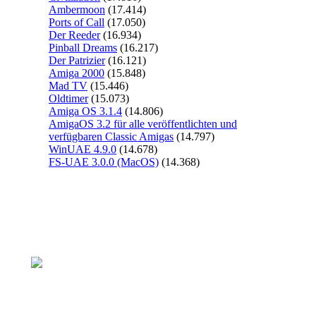
Ambermoon
(17.414)
Ports of Call
(17.050)
Der Reeder
(16.934)
Pinball Dreams
(16.217)
Der Patrizier
(16.121)
Amiga 2000
(15.848)
Mad TV
(15.446)
Oldtimer
(15.073)
Amiga OS 3.1.4
(14.806)
AmigaOS 3.2 für alle veröffentlichten und
verfügbaren Classic Amigas
(14.797)
WinUAE 4.9.0
(14.678)
FS-UAE 3.0.0 (MacOS)
(14.368)