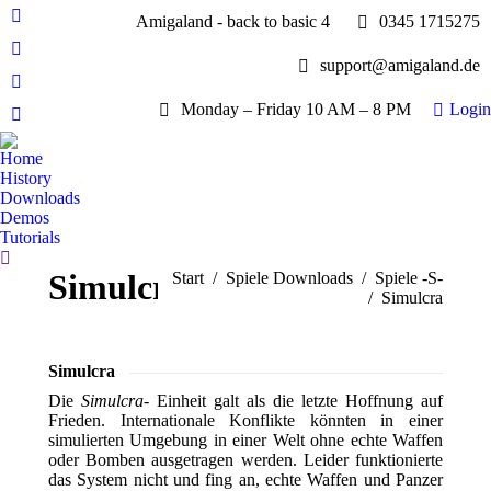
Amigaland - back to basic 4
0345 1715275
Facebook
page
YouTube
support@amigaland.de
opens
page
Whatsapp
in
opens
Monday – Friday 10 AM – 8 PM
Login
page
new
E-
in
opens
window
Mail
new
Home
in
page
History
window
new
opens
Downloads
window
Demos
in
Tutorials
new
Search:
window
Simulcra
Sie befinden sich hier:
Start
Spiele Downloads
Spiele -S-
Simulcra
Simulcra
Die
Simulcra-
Einheit galt als die letzte Hoffnung auf
Frieden. Internationale Konflikte könnten in einer
simulierten Umgebung in einer Welt ohne echte Waffen
oder Bomben ausgetragen werden. Leider funktionierte
das System nicht und fing an, echte Waffen und Panzer