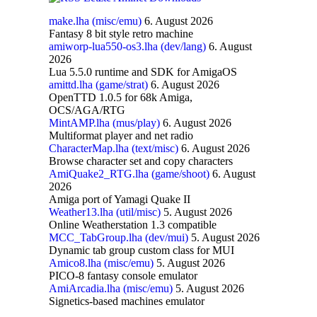
make.lha (misc/emu)
6. August 2026
Fantasy 8 bit style retro machine
amiworp-lua550-os3.lha (dev/lang)
6. August
2026
Lua 5.5.0 runtime and SDK for AmigaOS
amittd.lha (game/strat)
6. August 2026
OpenTTD 1.0.5 for 68k Amiga,
OCS/AGA/RTG
MintAMP.lha (mus/play)
6. August 2026
Multiformat player and net radio
CharacterMap.lha (text/misc)
6. August 2026
Browse character set and copy characters
AmiQuake2_RTG.lha (game/shoot)
6. August
2026
Amiga port of Yamagi Quake II
Weather13.lha (util/misc)
5. August 2026
Online Weatherstation 1.3 compatible
MCC_TabGroup.lha (dev/mui)
5. August 2026
Dynamic tab group custom class for MUI
Amico8.lha (misc/emu)
5. August 2026
PICO-8 fantasy console emulator
AmiArcadia.lha (misc/emu)
5. August 2026
Signetics-based machines emulator