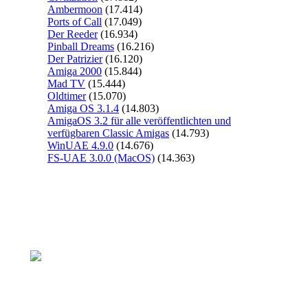
Ambermoon
(17.414)
Ports of Call
(17.049)
Der Reeder
(16.934)
Pinball Dreams
(16.216)
Der Patrizier
(16.120)
Amiga 2000
(15.844)
Mad TV
(15.444)
Oldtimer
(15.070)
Amiga OS 3.1.4
(14.803)
AmigaOS 3.2 für alle veröffentlichten und
verfügbaren Classic Amigas
(14.793)
WinUAE 4.9.0
(14.676)
FS-UAE 3.0.0 (MacOS)
(14.363)