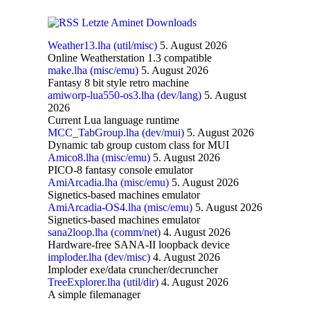
Letzte Aminet Downloads
Weather13.lha (util/misc)
5. August 2026
Online Weatherstation 1.3 compatible
make.lha (misc/emu)
5. August 2026
Fantasy 8 bit style retro machine
amiworp-lua550-os3.lha (dev/lang)
5. August
2026
Current Lua language runtime
MCC_TabGroup.lha (dev/mui)
5. August 2026
Dynamic tab group custom class for MUI
Amico8.lha (misc/emu)
5. August 2026
PICO-8 fantasy console emulator
AmiArcadia.lha (misc/emu)
5. August 2026
Signetics-based machines emulator
AmiArcadia-OS4.lha (misc/emu)
5. August 2026
Signetics-based machines emulator
sana2loop.lha (comm/net)
4. August 2026
Hardware-free SANA-II loopback device
imploder.lha (dev/misc)
4. August 2026
Imploder exe/data cruncher/decruncher
TreeExplorer.lha (util/dir)
4. August 2026
A simple filemanager