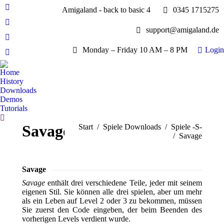
Amigaland - back to basic 4
0345 1715275
Facebook
page
YouTube
support@amigaland.de
opens
page
Whatsapp
in
opens
Monday – Friday 10 AM – 8 PM
Login
page
new
E-
in
opens
window
Mail
new
Home
in
page
History
window
new
opens
Downloads
window
Demos
in
Tutorials
new
Search:
window
Savage
Sie befinden sich hier:
Start
Spiele Downloads
Spiele -S-
Savage
Savage
Savage
enthält drei verschiedene Teile, jeder mit seinem
eigenen Stil. Sie können alle drei spielen, aber um mehr
als ein Leben auf Level 2 oder 3 zu bekommen, müssen
Sie zuerst den Code eingeben, der beim Beenden des
vorherigen Levels verdient wurde.