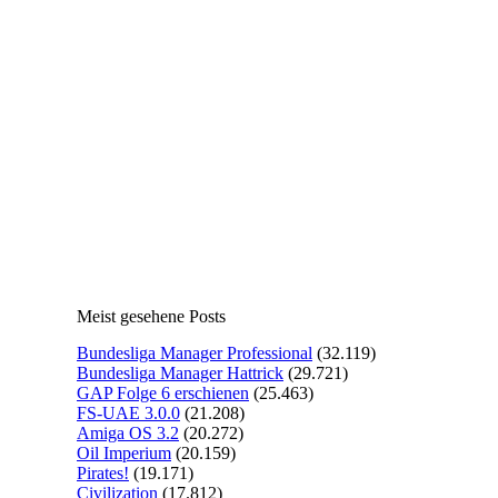
Meist gesehene Posts
Bundesliga Manager Professional
(32.119)
Bundesliga Manager Hattrick
(29.721)
GAP Folge 6 erschienen
(25.463)
FS-UAE 3.0.0
(21.208)
Amiga OS 3.2
(20.272)
Oil Imperium
(20.159)
Pirates!
(19.171)
Civilization
(17.812)