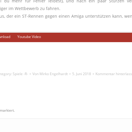
eil du mehr für Fehler leidest), und nach ein paar Stürzen ve
riger im Wettbewerb zu fahren.
s, der ein ST-Rennen gegen einen Amiga unterstützen kann, wen
nload
Youtube Video
tegory:
Spiele -R-
Von
Mirko Engelhardt
5. Juni 2018
Kommentar hinterlas
markiert.