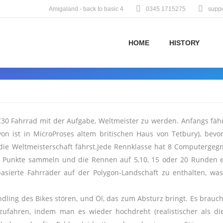
Amigaland - back to basic 4
0345 1715275
supp
HOME
HISTORY
RC30 Fahrrad mit der Aufgabe, Weltmeister zu werden. Anfangs fäh
von ist in MicroProses altem britischen Haus von Tetbury), bevo
die Weltmeisterschaft fährst.Jede Rennklasse hat 8 Computergegn
t Punkte sammeln und die Rennen auf 5,10, 15 oder 20 Runden ei
basierte Fahrräder auf der Polygon-Landschaft zu enthalten, was
dling des Bikes stören, und Öl, das zum Absturz bringt. Es brauch
fahren, indem man es wieder hochdreht (realistischer als di