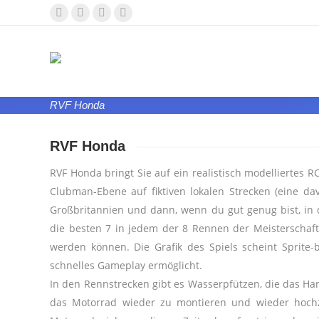
Facebook
YouTube
Whatsapp
E-
page
page
page
Mail
opens
opens
opens
page
in
in
in
opens
new
new
new
in
RVF Honda
window
window
window
new
window
RVF Honda
RVF Honda bringt Sie auf ein realistisch modelliertes 
Clubman-Ebene auf fiktiven lokalen Strecken (eine da
Großbritannien und dann, wenn du gut genug bist, in 
die besten 7 in jedem der 8 Rennen der Meisterschaf
werden können. Die Grafik des Spiels scheint Sprite-
schnelles Gameplay ermöglicht.
In den Rennstrecken gibt es Wasserpfützen, die das Han
das Motorrad wieder zu montieren und wieder hochzu