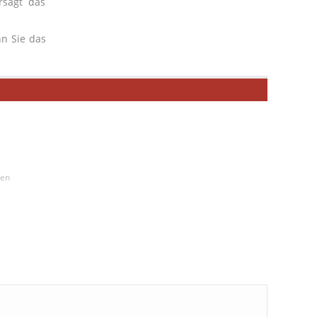
rsagt das
n Sie das
sen