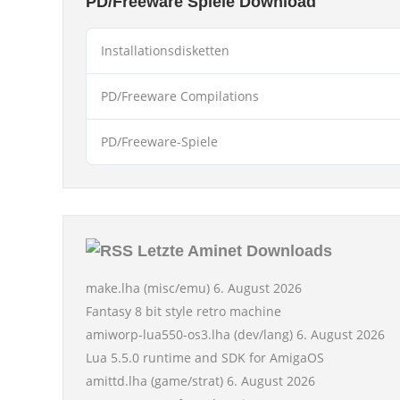
PD/Freeware Spiele Download
Installationsdisketten
PD/Freeware Compilations
PD/Freeware-Spiele
Letzte Aminet Downloads
make.lha (misc/emu)
6. August 2026
Fantasy 8 bit style retro machine
amiworp-lua550-os3.lha (dev/lang)
6. August 2026
Lua 5.5.0 runtime and SDK for AmigaOS
amittd.lha (game/strat)
6. August 2026