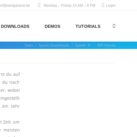
ort@amigaland.de
Monday – Friday 10 AM – 8 PM
Login
DOWNLOADS
DEMOS
TUTORIALS
Search:
Start
Spiele Downloads
Spiele -R-
RVF Honda
Sie befinden sich hier:
rst du auf
r du nach
er, wobei
ngestellt
 ein sehr
t Zeit, um
e meisten