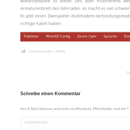
Motorradspiele zu dieser Zeit, aber frustrierend, w
Armaturenbrett des Fahrrades. es macht es viel schwie
Es gibt einen Zweispieler-Nullmodem-Verbindungsmodu
richtige Kabel haben.
Publisher
WinUAE Config
Genre / Jahr
Sprache
Dow
Seitenaufrufe:
6.848
Ca
Schreibe einen Kommentar
Ihre E-Mail-Adresse wird nicht veröffentlicht. Pflichtfelder sind mit
*
Kommentar