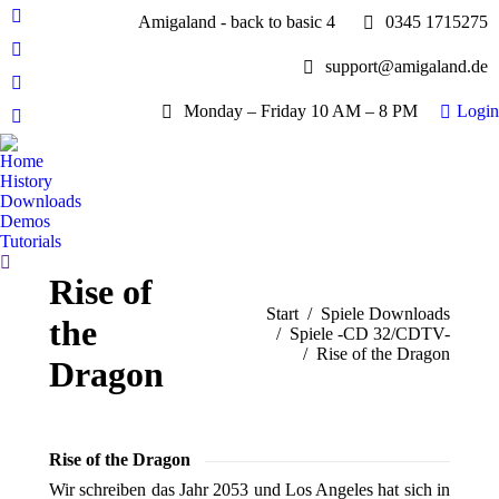
Amigaland - back to basic 4
0345 1715275
Facebook
page
YouTube
support@amigaland.de
opens
page
Whatsapp
in
opens
Monday – Friday 10 AM – 8 PM
Login
page
new
E-
in
opens
window
Mail
new
Home
in
page
History
window
new
opens
Downloads
window
Demos
in
Tutorials
new
Search:
window
Rise of
Sie befinden sich hier:
Start
Spiele Downloads
the
Spiele -CD 32/CDTV-
Rise of the Dragon
Dragon
Rise of the Dragon
Wir schreiben das Jahr 2053 und Los Angeles hat sich in