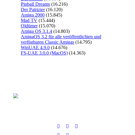
Pinball Dreams
(16.216)
Der Patrizier
(16.120)
Amiga 2000
(15.845)
Mad TV
(15.444)
Oldtimer
(15.070)
Amiga OS 3.1.4
(14.803)
AmigaOS 3.2 für alle veröffentlichten und
verfügbaren Classic Amigas
(14.795)
WinUAE 4.9.0
(14.676)
FS-UAE 3.0.0 (MacOS)
(14.363)