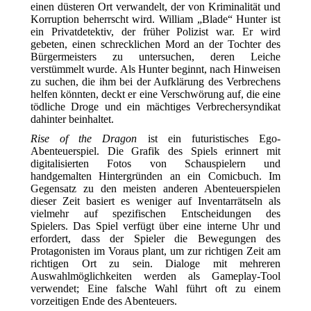
einen düsteren Ort verwandelt, der von Kriminalität und
Korruption beherrscht wird. William „Blade“ Hunter ist
ein Privatdetektiv, der früher Polizist war. Er wird
gebeten, einen schrecklichen Mord an der Tochter des
Bürgermeisters zu untersuchen, deren Leiche
verstümmelt wurde. Als Hunter beginnt, nach Hinweisen
zu suchen, die ihm bei der Aufklärung des Verbrechens
helfen könnten, deckt er eine Verschwörung auf, die eine
tödliche Droge und ein mächtiges Verbrechersyndikat
dahinter beinhaltet.
Rise of the Dragon
ist ein futuristisches Ego-
Abenteuerspiel. Die Grafik des Spiels erinnert mit
digitalisierten Fotos von Schauspielern und
handgemalten Hintergründen an ein Comicbuch. Im
Gegensatz zu den meisten anderen Abenteuerspielen
dieser Zeit basiert es weniger auf Inventarrätseln als
vielmehr auf spezifischen Entscheidungen des
Spielers. Das Spiel verfügt über eine interne Uhr und
erfordert, dass der Spieler die Bewegungen des
Protagonisten im Voraus plant, um zur richtigen Zeit am
richtigen Ort zu sein. Dialoge mit mehreren
Auswahlmöglichkeiten werden als Gameplay-Tool
verwendet; Eine falsche Wahl führt oft zu einem
vorzeitigen Ende des Abenteuers.