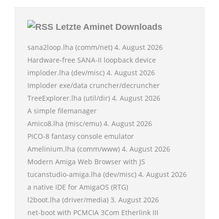
Letzte Aminet Downloads
sana2loop.lha (comm/net)
4. August 2026
Hardware-free SANA-II loopback device
imploder.lha (dev/misc)
4. August 2026
Imploder exe/data cruncher/decruncher
TreeExplorer.lha (util/dir)
4. August 2026
A simple filemanager
Amico8.lha (misc/emu)
4. August 2026
PICO-8 fantasy console emulator
Amelinium.lha (comm/www)
4. August 2026
Modern Amiga Web Browser with JS
tucanstudio-amiga.lha (dev/misc)
4. August 2026
a native IDE for AmigaOS (RTG)
l2boot.lha (driver/media)
3. August 2026
net-boot with PCMCIA 3Com Etherlink III