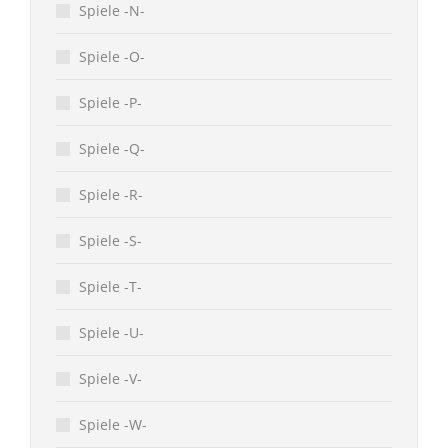
Spiele -N-
Spiele -O-
Spiele -P-
Spiele -Q-
Spiele -R-
Spiele -S-
Spiele -T-
Spiele -U-
Spiele -V-
Spiele -W-