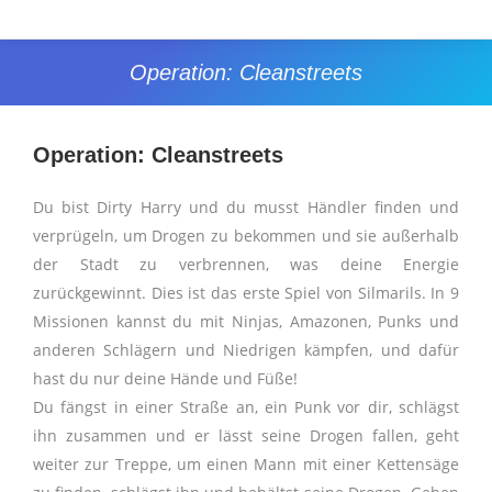
Operation: Cleanstreets
Sie befinden sich hier:
Operation: Cleanstreets
Du bist Dirty Harry und du musst Händler finden und
verprügeln, um Drogen zu bekommen und sie außerhalb
der Stadt zu verbrennen, was deine Energie
zurückgewinnt. Dies ist das erste Spiel von Silmarils. In 9
Missionen kannst du mit Ninjas, Amazonen, Punks und
anderen Schlägern und Niedrigen kämpfen, und dafür
hast du nur deine Hände und Füße!
Du fängst in einer Straße an, ein Punk vor dir, schlägst
ihn zusammen und er lässt seine Drogen fallen, geht
weiter zur Treppe, um einen Mann mit einer Kettensäge