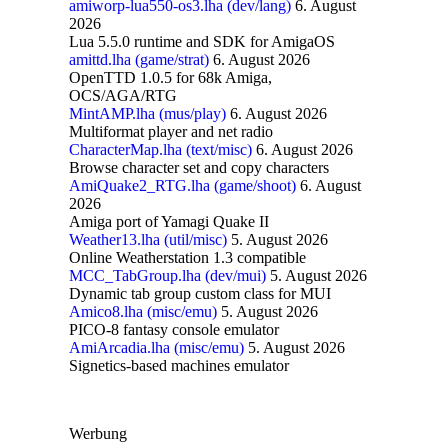
amiworp-lua550-os3.lha (dev/lang)
6. August
2026
Lua 5.5.0 runtime and SDK for AmigaOS
amittd.lha (game/strat)
6. August 2026
OpenTTD 1.0.5 for 68k Amiga,
OCS/AGA/RTG
MintAMP.lha (mus/play)
6. August 2026
Multiformat player and net radio
CharacterMap.lha (text/misc)
6. August 2026
Browse character set and copy characters
AmiQuake2_RTG.lha (game/shoot)
6. August
2026
Amiga port of Yamagi Quake II
Weather13.lha (util/misc)
5. August 2026
Online Weatherstation 1.3 compatible
MCC_TabGroup.lha (dev/mui)
5. August 2026
Dynamic tab group custom class for MUI
Amico8.lha (misc/emu)
5. August 2026
PICO-8 fantasy console emulator
AmiArcadia.lha (misc/emu)
5. August 2026
Signetics-based machines emulator
Werbung