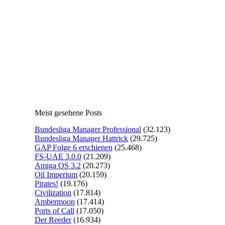
Meist gesehene Posts
Bundesliga Manager Professional
(32.123)
Bundesliga Manager Hattrick
(29.725)
GAP Folge 6 erschienen
(25.468)
FS-UAE 3.0.0
(21.209)
Amiga OS 3.2
(20.273)
Oil Imperium
(20.159)
Pirates!
(19.176)
Civilization
(17.814)
Ambermoon
(17.414)
Ports of Call
(17.050)
Der Reeder
(16.934)