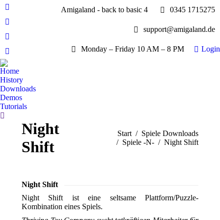
Amigaland - back to basic 4
0345 1715275
Facebook
page
YouTube
support@amigaland.de
opens
page
Whatsapp
in
opens
Monday – Friday 10 AM – 8 PM
Login
page
new
E-
in
opens
window
Mail
new
Home
in
page
History
window
new
opens
Downloads
window
Demos
in
Tutorials
new
Search:
window
Night
Sie befinden sich hier:
Start
Spiele Downloads
Shift
Spiele -N-
Night Shift
Night Shift
Night Shift ist eine seltsame Plattform/Puzzle-
Kombination eines Spiels.