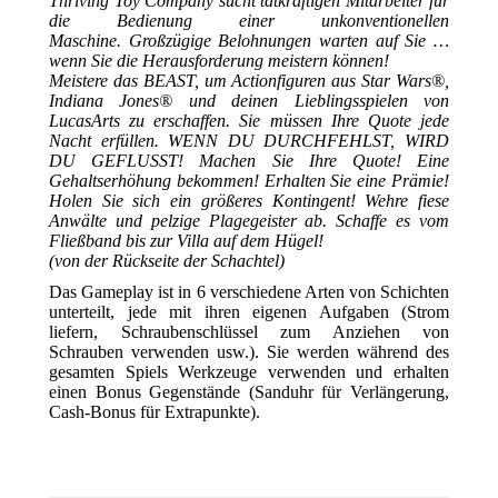
Thriving Toy Company sucht tatkräftigen Mitarbeiter für
die Bedienung einer unkonventionellen
Maschine. Großzügige Belohnungen warten auf Sie …
wenn Sie die Herausforderung meistern können!
Meistere das BEAST, um Actionfiguren aus Star Wars®,
Indiana Jones® und deinen Lieblingsspielen von
LucasArts zu erschaffen. Sie müssen Ihre Quote jede
Nacht erfüllen. WENN DU DURCHFEHLST, WIRD
DU GEFLUSST! Machen Sie Ihre Quote! Eine
Gehaltserhöhung bekommen! Erhalten Sie eine Prämie!
Holen Sie sich ein größeres Kontingent! Wehre fiese
Anwälte und pelzige Plagegeister ab. Schaffe es vom
Fließband bis zur Villa auf dem Hügel!
(von der Rückseite der Schachtel)
Das Gameplay ist in 6 verschiedene Arten von Schichten
unterteilt, jede mit ihren eigenen Aufgaben (Strom
liefern, Schraubenschlüssel zum Anziehen von
Schrauben verwenden usw.). Sie werden während des
gesamten Spiels Werkzeuge verwenden und erhalten
einen Bonus Gegenstände (Sanduhr für Verlängerung,
Cash-Bonus für Extrapunkte).