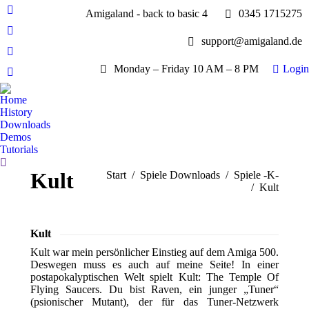
Amigaland - back to basic 4
0345 1715275
Facebook
page
YouTube
support@amigaland.de
opens
page
Whatsapp
in
opens
Monday – Friday 10 AM – 8 PM
Login
page
new
E-
in
opens
window
Mail
new
Home
in
page
History
window
new
opens
Downloads
window
Demos
in
Tutorials
new
Search:
window
Kult
Sie befinden sich hier:
Start
Spiele Downloads
Spiele -K-
Kult
Kult
Kult war mein persönlicher Einstieg auf dem Amiga 500.
Deswegen muss es auch auf meine Seite! In einer
postapokalyptischen Welt spielt Kult: The Temple Of
Flying Saucers. Du bist Raven, ein junger „Tuner“
(psionischer Mutant), der für das Tuner-Netzwerk