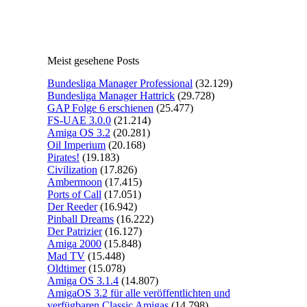
Meist gesehene Posts
Bundesliga Manager Professional
(32.129)
Bundesliga Manager Hattrick
(29.728)
GAP Folge 6 erschienen
(25.477)
FS-UAE 3.0.0
(21.214)
Amiga OS 3.2
(20.281)
Oil Imperium
(20.168)
Pirates!
(19.183)
Civilization
(17.826)
Ambermoon
(17.415)
Ports of Call
(17.051)
Der Reeder
(16.942)
Pinball Dreams
(16.222)
Der Patrizier
(16.127)
Amiga 2000
(15.848)
Mad TV
(15.448)
Oldtimer
(15.078)
Amiga OS 3.1.4
(14.807)
AmigaOS 3.2 für alle veröffentlichten und
verfügbaren Classic Amigas
(14.798)