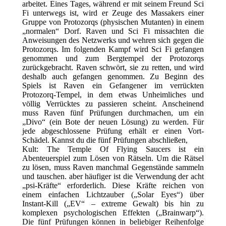
arbeitet. Eines Tages, während er mit seinem Freund Sci
Fi unterwegs ist, wird er Zeuge des Massakers einer
Gruppe von Protozorqs (physischen Mutanten) in einem
„normalen“ Dorf. Raven und Sci Fi missachten die
Anweisungen des Netzwerks und wehren sich gegen die
Protozorqs. Im folgenden Kampf wird Sci Fi gefangen
genommen und zum Bergtempel der Protozorqs
zurückgebracht. Raven schwört, sie zu retten, und wird
deshalb auch gefangen genommen. Zu Beginn des
Spiels ist Raven ein Gefangener im verrückten
Protozorq-Tempel, in dem etwas Unheimliches und
völlig Verrücktes zu passieren scheint. Anscheinend
muss Raven fünf Prüfungen durchmachen, um ein
„Divo“ (ein Bote der neuen Lösung) zu werden. Für
jede abgeschlossene Prüfung erhält er einen Vort-
Schädel. Kannst du die fünf Prüfungen abschließen,
Kult: The Temple Of Flying Saucers ist ein
Abenteuerspiel zum Lösen von Rätseln. Um die Rätsel
zu lösen, muss Raven manchmal Gegenstände sammeln
und tauschen. aber häufiger ist die Verwendung der acht
„psi-Kräfte“ erforderlich. Diese Kräfte reichen von
einem einfachen Lichtzauber („Solar Eyes“) über
Instant-Kill („EV“ – extreme Gewalt) bis hin zu
komplexen psychologischen Effekten („Brainwarp“).
Die fünf Prüfungen können in beliebiger Reihenfolge