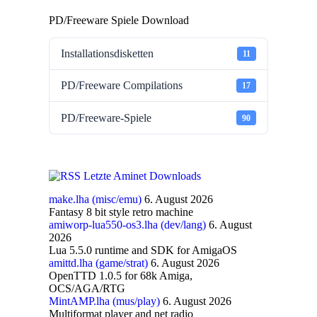
PD/Freeware Spiele Download
Installationsdisketten
11
PD/Freeware Compilations
17
PD/Freeware-Spiele
90
Letzte Aminet Downloads
make.lha (misc/emu)
6. August 2026
Fantasy 8 bit style retro machine
amiworp-lua550-os3.lha (dev/lang)
6. August
2026
Lua 5.5.0 runtime and SDK for AmigaOS
amittd.lha (game/strat)
6. August 2026
OpenTTD 1.0.5 for 68k Amiga,
OCS/AGA/RTG
MintAMP.lha (mus/play)
6. August 2026
Multiformat player and net radio