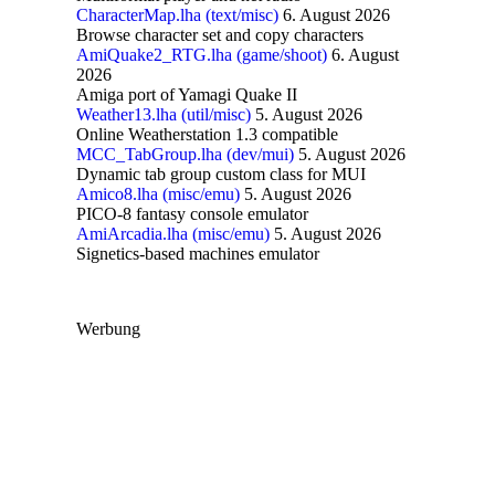
CharacterMap.lha (text/misc)
6. August 2026
Browse character set and copy characters
AmiQuake2_RTG.lha (game/shoot)
6. August
2026
Amiga port of Yamagi Quake II
Weather13.lha (util/misc)
5. August 2026
Online Weatherstation 1.3 compatible
MCC_TabGroup.lha (dev/mui)
5. August 2026
Dynamic tab group custom class for MUI
Amico8.lha (misc/emu)
5. August 2026
PICO-8 fantasy console emulator
AmiArcadia.lha (misc/emu)
5. August 2026
Signetics-based machines emulator
Werbung