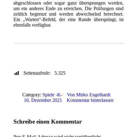
abgeschlossen oder sogar ganz übersprungen werden,
um ein anderes Ende zu erreichen. Die Prüfungen sind
zeitlich begrenzt und werden abwechselnd berechnet.
Ein „Warten“-Befehl, der eine Runde überspringt, ist
ebenfalls verfügbar.
Publisher
WinUAE Config
Genre / Jahr
Sprache
Download
Youtube Video
Seitenaufrufe:
5.325
Category:
Spiele -K-
Von
Mirko Engelhardt
16. Dezember 2021
Kommentar hinterlassen
Schreibe einen Kommentar
Ihre E-Mail-Adresse wird nicht veröffentlicht.