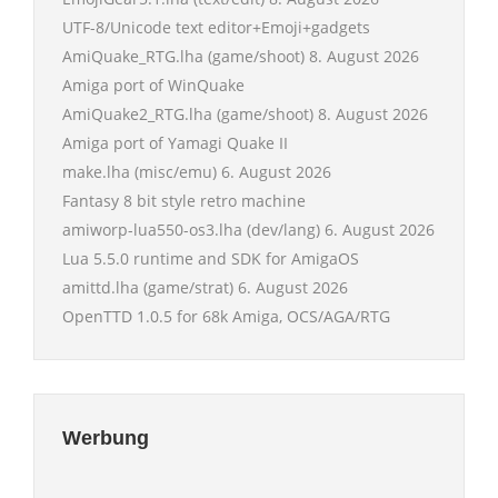
UTF-8/Unicode text editor+Emoji+gadgets
AmiQuake_RTG.lha (game/shoot)
8. August 2026
Amiga port of WinQuake
AmiQuake2_RTG.lha (game/shoot)
8. August 2026
Amiga port of Yamagi Quake II
make.lha (misc/emu)
6. August 2026
Fantasy 8 bit style retro machine
amiworp-lua550-os3.lha (dev/lang)
6. August 2026
Lua 5.5.0 runtime and SDK for AmigaOS
amittd.lha (game/strat)
6. August 2026
OpenTTD 1.0.5 for 68k Amiga, OCS/AGA/RTG
Werbung