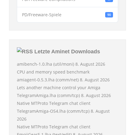
PD/Freeware-Spiele
90
Letzte Aminet Downloads
amibench-1.0.lha (util/moni)
8. August 2026
CPU and memory speed benchmark
amiagent-0.5.3.lha (comm/net)
8. August 2026
Lets another machine control your Amiga
TelegramAmiga.lha (comm/tcp)
8. August 2026
Native MTProto Telegram chat client
TelegramAmiga-OS4.lha (comm/tcp)
8. August
2026
Native MTProto Telegram chat client
EmojiGear5.1.lha (text/edit)
8. August 2026