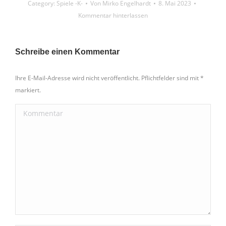
Category:
Spiele -K-
Von
Mirko Engelhardt
8. Mai 2023
Kommentar hinterlassen
Schreibe einen Kommentar
Ihre E-Mail-Adresse wird nicht veröffentlicht. Pflichtfelder sind mit
*
markiert.
Kommentar