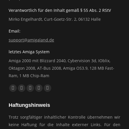
Verantwortlich für den Inhalt gemäß § 55 Abs. 2 RStV
Mirko Engelhardt, Curt-Goetz-Str. 2, 06132 Halle
Email:
support@amigaland.de
letztes Amiga System
Amiga 2000 mit Blizzard 2040, Cybervision 3d, IOblix,
Oktagon 2008, AT-Bus 2008, Amiga OS3.9, 128 MB Fast-
Ram, 1 MB Chip-Ram
Finden Sie uns auf:
Facebook
YouTube
E-
Website
Whatsapp
page
page
Mail
page
page
Haftungshinweis
opens
opens
page
opens
opens
in
in
opens
in
in
Trotz sorgfältiger inhaltlicher Kontrolle übernehmen wir
new
new
in
new
new
keine Haftung für die Inhalte externer Links. Für den
window
window
new
window
window