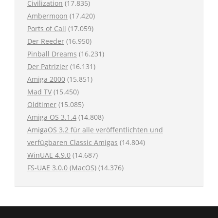
Civilization
(17.835)
Ambermoon
(17.420)
Ports of Call
(17.059)
Der Reeder
(16.950)
Pinball Dreams
(16.231)
Der Patrizier
(16.131)
Amiga 2000
(15.851)
Mad TV
(15.450)
Oldtimer
(15.085)
Amiga OS 3.1.4
(14.808)
AmigaOS 3.2 für alle veröffentlichten und
verfügbaren Classic Amigas
(14.804)
WinUAE 4.9.0
(14.687)
FS-UAE 3.0.0 (MacOS)
(14.376)