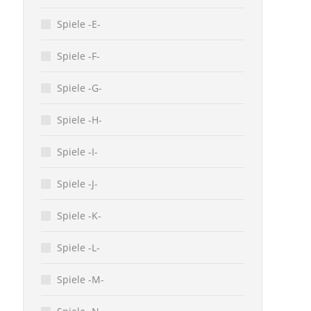
Spiele -E-
Spiele -F-
Spiele -G-
Spiele -H-
Spiele -I-
Spiele -J-
Spiele -K-
Spiele -L-
Spiele -M-