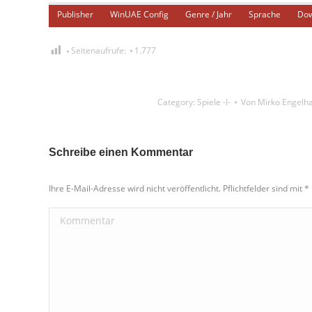
Publisher
WinUAE Config
Genre / Jahr
Sprache
Dow
Seitenaufrufe:
1.777
Category:
Spiele -I-
Von
Mirko Engelha
Schreibe einen Kommentar
Ihre E-Mail-Adresse wird nicht veröffentlicht. Pflichtfelder sind mit
*
Kommentar