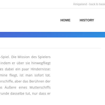
Amigaland - back to basi
HOME
HISTORY
r-Spiel. Die Mission des Spielers
 indem er über sie hinwegfliegt
 es dabei ein paar Hindernisse:
e fliegt, ist man sofort tot.
erschiffe, aber das Berühren der
as Äußere eines Mutterschiffs
 Grunde dasselbe tut, nur dass er