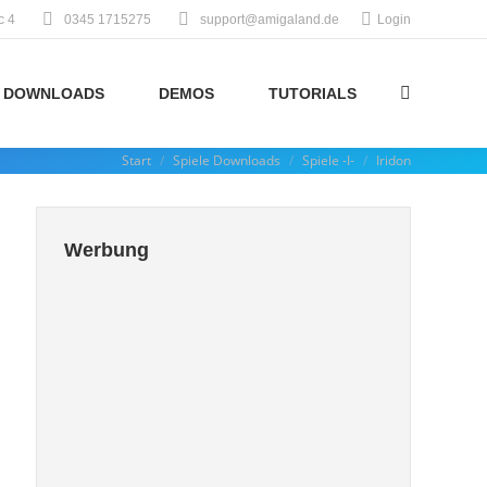
c 4
0345 1715275
support@amigaland.de
Login
DOWNLOADS
DEMOS
TUTORIALS
Search:
Start
Spiele Downloads
Spiele -I-
Iridon
Sie befinden sich hier:
Werbung