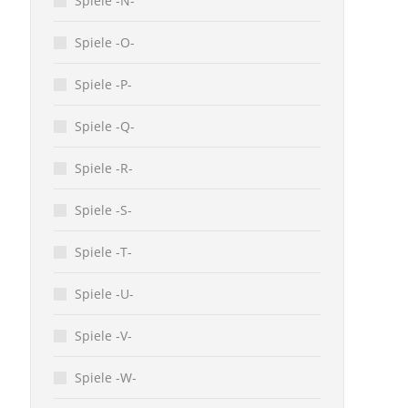
Spiele -N-
Spiele -O-
Spiele -P-
Spiele -Q-
Spiele -R-
Spiele -S-
Spiele -T-
Spiele -U-
Spiele -V-
Spiele -W-