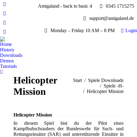
Amigaland - back to basic 4
0345 1715275
Facebook
page
YouTube
support@amigaland.de
opens
page
Whatsapp
in
opens
Monday – Friday 10 AM – 8 PM
Login
page
new
E-
in
opens
window
Mail
new
Home
in
page
History
window
new
opens
Downloads
window
Demos
in
Tutorials
new
Search:
window
Helicopter
Sie befinden sich hier:
Start
Spiele Downloads
Spiele -H-
Mission
Helicopter Mission
Helicopter Mission
In diesem Spiel bist du der Pilot eines
Kampfhubschraubers der Bundeswehr für Such- und
Rettungseinsätze (SAR) und unterstützende Einsätze in