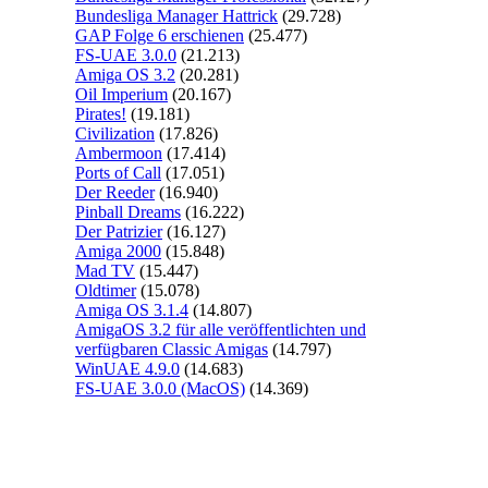
Bundesliga Manager Hattrick
(29.728)
GAP Folge 6 erschienen
(25.477)
FS-UAE 3.0.0
(21.213)
Amiga OS 3.2
(20.281)
Oil Imperium
(20.167)
Pirates!
(19.181)
Civilization
(17.826)
Ambermoon
(17.414)
Ports of Call
(17.051)
Der Reeder
(16.940)
Pinball Dreams
(16.222)
Der Patrizier
(16.127)
Amiga 2000
(15.848)
Mad TV
(15.447)
Oldtimer
(15.078)
Amiga OS 3.1.4
(14.807)
AmigaOS 3.2 für alle veröffentlichten und
verfügbaren Classic Amigas
(14.797)
WinUAE 4.9.0
(14.683)
FS-UAE 3.0.0 (MacOS)
(14.369)