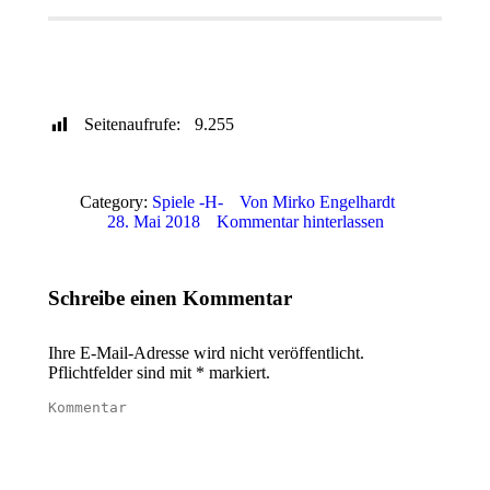
Publisher
WinUAE Config
Genre / Jahr
Sprache
Download
Youtube Video
Seitenaufrufe:
9.255
Category:
Spiele -H-
Von
Mirko Engelhardt
28. Mai 2018
Kommentar hinterlassen
Schreibe einen Kommentar
Ihre E-Mail-Adresse wird nicht veröffentlicht.
Pflichtfelder sind mit
*
markiert.
Kommentar