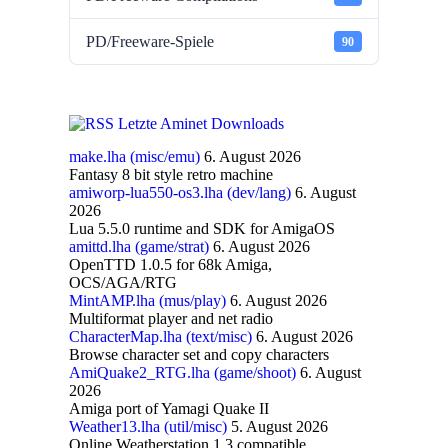
PD/Freeware-Spiele
90
Letzte Aminet Downloads
make.lha (misc/emu)
6. August 2026
Fantasy 8 bit style retro machine
amiworp-lua550-os3.lha (dev/lang)
6. August
2026
Lua 5.5.0 runtime and SDK for AmigaOS
amittd.lha (game/strat)
6. August 2026
OpenTTD 1.0.5 for 68k Amiga,
OCS/AGA/RTG
MintAMP.lha (mus/play)
6. August 2026
Multiformat player and net radio
CharacterMap.lha (text/misc)
6. August 2026
Browse character set and copy characters
AmiQuake2_RTG.lha (game/shoot)
6. August
2026
Amiga port of Yamagi Quake II
Weather13.lha (util/misc)
5. August 2026
Online Weatherstation 1.3 compatible