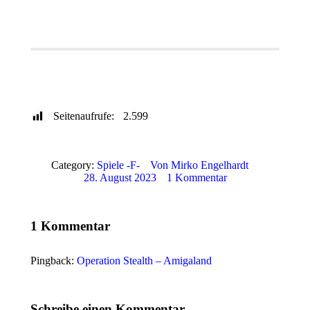
Publisher
WinUAE Config
Genre / Jahr
Sprache
Download
Youtube Video
Seitenaufrufe:
2.599
Category:
Spiele -F-
Von
Mirko Engelhardt
28. August 2023
1 Kommentar
1 Kommentar
Pingback:
Operation Stealth – Amigaland
Schreibe einen Kommentar