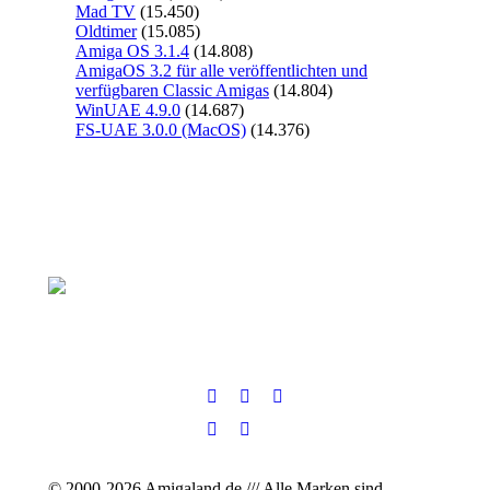
Mad TV
(15.450)
Oldtimer
(15.085)
Amiga OS 3.1.4
(14.808)
AmigaOS 3.2 für alle veröffentlichten und
verfügbaren Classic Amigas
(14.804)
WinUAE 4.9.0
(14.687)
FS-UAE 3.0.0 (MacOS)
(14.376)
© 2000-2026 Amigaland.de /// Alle Marken sind