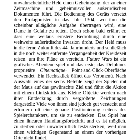
unwahrscheinliche Held einen Geheimgang, der zu einer
Zeitmaschine und geheimnisvollen außerirdischen
Dokumenten führt. Die Bedienung des Geräts versetzt
den Protagonisten in das Jahr 1304, wo ihm die
scheinbar alltägliche Aufgabe übertragen wird, eine
Dame in Gefahr zu retten. Doch schon bald erfährt er,
dass eine weitaus ernstere Bedrohung durch eine
weltweite außerirdische Invasion droht. Der Held muss
in die ferne Zukunft des 44. Jahrhunderts und schließlich
in die noch weiter entfernte Vergangenheit der Kreidezeit
reisen, um ihre Pläne zu vereiteln.
Future Wars
ist ein
grafisches Abenteuerspiel und das erste, das Delphines
proprietäre
Cinematique-
Point-and-Click-Oberfläche
verwendet. Ein Rechtsklick öffnet das Verbmenü. Nach
Auswahl eines der sechs Befehle zeigt der Spieler mit
der Maus auf das gewünschte Ziel und führt die Aktion
mit einem Linksklick aus. Kleine Objekte werden nach
ihrer Entdeckung durch vergrößerte Zeichnungen
dargestellt; Viele von ihnen sind jedoch gut versteckt und
erfordern oft eine genaue Positionierung seitens des
Spielercharakters, um sie zu entdecken. Das Spiel hat
einen linearen Handlungsfortschritt und es ist möglich,
zu sterben oder unwiderruflich festzustecken, weil man
einen wichtigen Gegenstand an einem der vorherigen
Orte nicht findet.