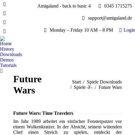
Amigaland - back to basic 4
0345 1715275
Facebook
page
YouTube
support@amigaland.de
opens
page
Whatsapp
in
opens
Monday – Friday 10 AM – 8 PM
Login
page
new
E-
in
opens
window
Mail
new
Home
in
page
History
window
new
opens
Downloads
window
Demos
in
Tutorials
new
Search:
window
Future
Sie befinden sich hier:
Start
Spiele Downloads
Wars
Spiele -F-
Future Wars
Future Wars: Time Travelers
Im Jahr 1989 arbeitet ein einfacher Fensterputzer vor
einem Wolkenkratzer. In der Absicht, seinem wütenden
Chef einen Streich zu spielen, entdeckt der