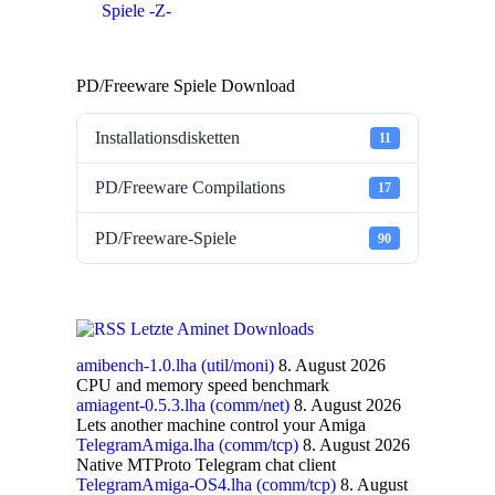
Spiele -Z-
PD/Freeware Spiele Download
Installationsdisketten
11
PD/Freeware Compilations
17
PD/Freeware-Spiele
90
Letzte Aminet Downloads
amibench-1.0.lha (util/moni)
8. August 2026
CPU and memory speed benchmark
amiagent-0.5.3.lha (comm/net)
8. August 2026
Lets another machine control your Amiga
TelegramAmiga.lha (comm/tcp)
8. August 2026
Native MTProto Telegram chat client
TelegramAmiga-OS4.lha (comm/tcp)
8. August