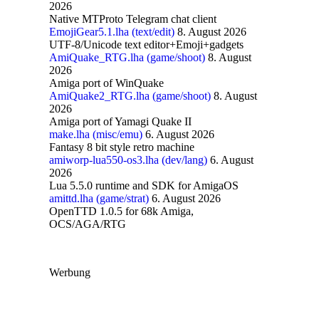
2026
Native MTProto Telegram chat client
EmojiGear5.1.lha (text/edit)
8. August 2026
UTF-8/Unicode text editor+Emoji+gadgets
AmiQuake_RTG.lha (game/shoot)
8. August
2026
Amiga port of WinQuake
AmiQuake2_RTG.lha (game/shoot)
8. August
2026
Amiga port of Yamagi Quake II
make.lha (misc/emu)
6. August 2026
Fantasy 8 bit style retro machine
amiworp-lua550-os3.lha (dev/lang)
6. August
2026
Lua 5.5.0 runtime and SDK for AmigaOS
amittd.lha (game/strat)
6. August 2026
OpenTTD 1.0.5 for 68k Amiga,
OCS/AGA/RTG
Werbung