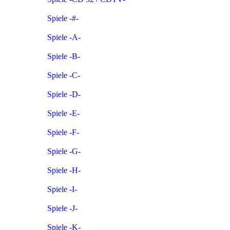
Spiele -#-
Spiele -A-
Spiele -B-
Spiele -C-
Spiele -D-
Spiele -E-
Spiele -F-
Spiele -G-
Spiele -H-
Spiele -I-
Spiele -J-
Spiele -K-