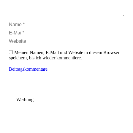
Name *
E-Mail *
Website
Meinen Namen, E-Mail und Website in diesem Browser
speichern, bis ich wieder kommentiere.
Beitragskommentare
Werbung