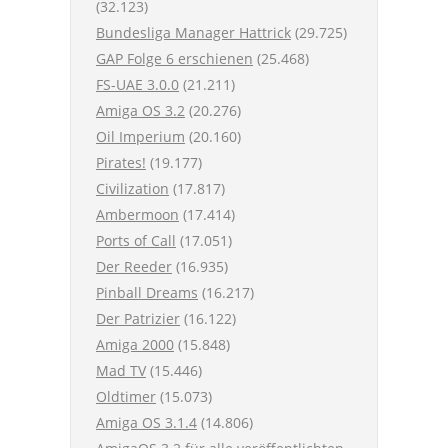
(32.123)
Bundesliga Manager Hattrick
(29.725)
GAP Folge 6 erschienen
(25.468)
FS-UAE 3.0.0
(21.211)
Amiga OS 3.2
(20.276)
Oil Imperium
(20.160)
Pirates!
(19.177)
Civilization
(17.817)
Ambermoon
(17.414)
Ports of Call
(17.051)
Der Reeder
(16.935)
Pinball Dreams
(16.217)
Der Patrizier
(16.122)
Amiga 2000
(15.848)
Mad TV
(15.446)
Oldtimer
(15.073)
Amiga OS 3.1.4
(14.806)