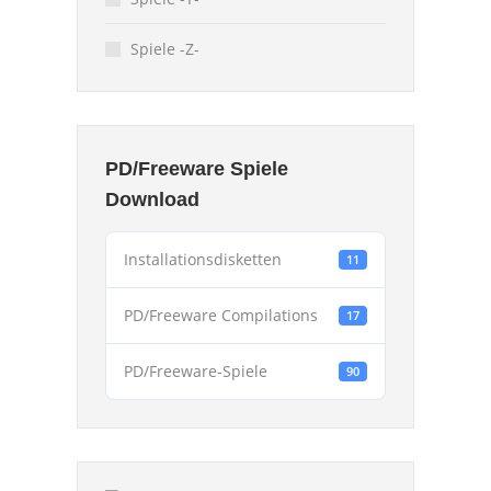
Spiele -Z-
PD/Freeware Spiele
Download
Installationsdisketten
11
PD/Freeware Compilations
17
PD/Freeware-Spiele
90