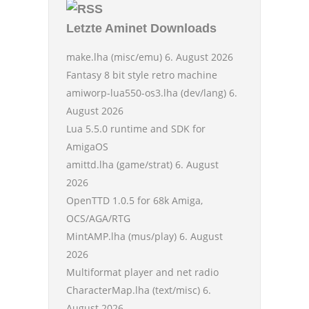
Letzte Aminet Downloads
make.lha (misc/emu)
6. August 2026
Fantasy 8 bit style retro machine
amiworp-lua550-os3.lha (dev/lang)
6.
August 2026
Lua 5.5.0 runtime and SDK for
AmigaOS
amittd.lha (game/strat)
6. August
2026
OpenTTD 1.0.5 for 68k Amiga,
OCS/AGA/RTG
MintAMP.lha (mus/play)
6. August
2026
Multiformat player and net radio
CharacterMap.lha (text/misc)
6.
August 2026