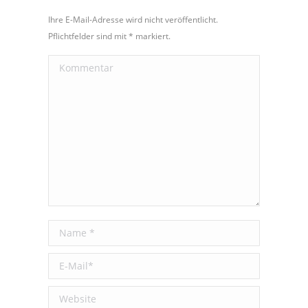
Ihre E-Mail-Adresse wird nicht veröffentlicht.
Pflichtfelder sind mit
*
markiert.
Kommentar
Name *
E-Mail *
Website