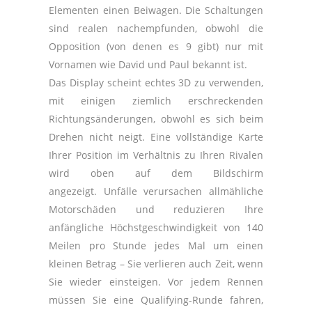
Elementen einen Beiwagen. Die Schaltungen
sind realen nachempfunden, obwohl die
Opposition (von denen es 9 gibt) nur mit
Vornamen wie David und Paul bekannt ist.
Das Display scheint echtes 3D zu verwenden,
mit einigen ziemlich erschreckenden
Richtungsänderungen, obwohl es sich beim
Drehen nicht neigt. Eine vollständige Karte
Ihrer Position im Verhältnis zu Ihren Rivalen
wird oben auf dem Bildschirm
angezeigt. Unfälle verursachen allmähliche
Motorschäden und reduzieren Ihre
anfängliche Höchstgeschwindigkeit von 140
Meilen pro Stunde jedes Mal um einen
kleinen Betrag – Sie verlieren auch Zeit, wenn
Sie wieder einsteigen. Vor jedem Rennen
müssen Sie eine Qualifying-Runde fahren,