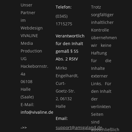
Unser
Telefon:
Trotz
Partner
sorgfältiger
(0345)
im
inhaltlicher
1715275
Webdesign
Kontrolle
VIVALINE
Verantwortlich
übernehmen
Media
für den Inhalt
wir keine
Production
gemäß § 55
Haftung
UG
Abs. 2 RStV
für die
Hackebornstr.
Mirko
Inhalte
4a
Engelhardt,
externer
06108
Curt-
Links. Für
Halle
Goetz-Str.
den Inhalt
(Saale)
2, 06132
der
E-Mail:
Halle
verlinkten
info@vivaline.de
Seiten
Email:
sind
->>
support@amigaland.de
ausschließlich