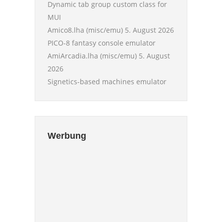
Dynamic tab group custom class for
MUI
Amico8.lha (misc/emu)
5. August 2026
PICO-8 fantasy console emulator
AmiArcadia.lha (misc/emu)
5. August
2026
Signetics-based machines emulator
Werbung