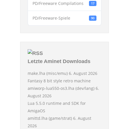
PD/Freeware Compilations
17
PD/Freeware-Spiele
90
Letzte Aminet Downloads
make.lha (misc/emu)
6. August 2026
Fantasy 8 bit style retro machine
amiworp-lua550-os3.lha (dev/lang)
6.
August 2026
Lua 5.5.0 runtime and SDK for
AmigaOS
amittd.lha (game/strat)
6. August
2026