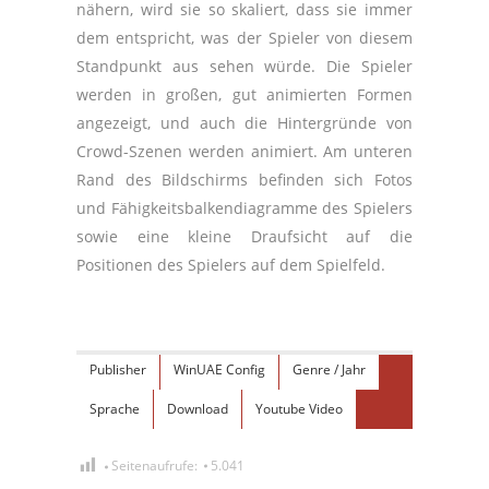
nähern, wird sie so skaliert, dass sie immer
dem entspricht, was der Spieler von diesem
Standpunkt aus sehen würde. Die Spieler
werden in großen, gut animierten Formen
angezeigt, und auch die Hintergründe von
Crowd-Szenen werden animiert. Am unteren
Rand des Bildschirms befinden sich Fotos
und Fähigkeitsbalkendiagramme des Spielers
sowie eine kleine Draufsicht auf die
Positionen des Spielers auf dem Spielfeld.
Publisher
WinUAE Config
Genre / Jahr
Sprache
Download
Youtube Video
Seitenaufrufe:
5.041