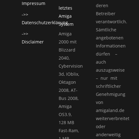
Impressum
deren
letztes
Betreiber
->>
Amiga
verantwortlich.
Datenschutzerklärung
System
Sämtliche
->>
Amiga
angebotenen
Disclaimer
2000 mit
Informationen
Blizzard
dürfen –
2040,
auch
Cybervision
auszugsweise
3d, IOblix,
– nur mit
Oktagon
schriftlicher
2008, AT-
Genehmigung
Bus 2008,
von
Amiga
amigaland.de
OS3.9,
weiterverbreitet
128 MB
oder
Fast-Ram,
anderweitig
1 MB