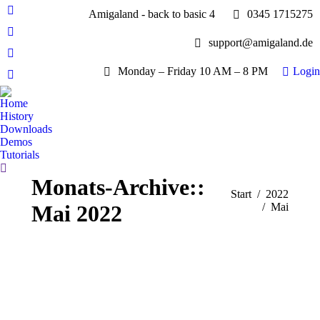
Amigaland - back to basic 4
0345 1715275
Facebook
page
YouTube
support@amigaland.de
opens
page
Whatsapp
in
opens
Monday – Friday 10 AM – 8 PM
Login
page
new
E-
in
opens
window
Mail
new
Home
in
page
History
window
new
opens
Downloads
window
Demos
in
Tutorials
new
Search:
window
Monats-Archive::
Sie befinden sich
Start
2022
Mai 2022
hier:
Mai