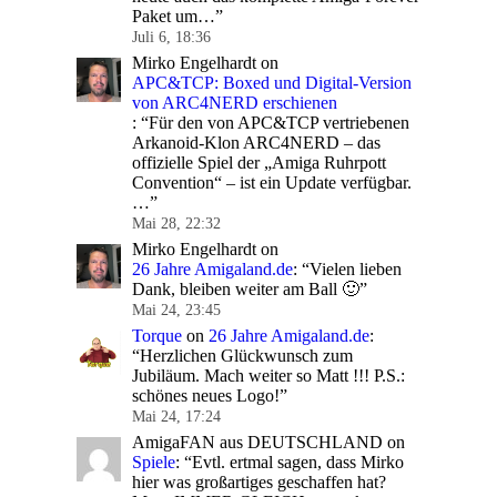
Paket um…
”
Juli 6, 18:36
Mirko Engelhardt
on
APC&TCP: Boxed und Digital-Version
von ARC4NERD erschienen
: “
Für den von APC&TCP vertriebenen
Arkanoid-Klon ARC4NERD – das
offizielle Spiel der „Amiga Ruhrpott
Convention“ – ist ein Update verfügbar.
…
”
Mai 28, 22:32
Mirko Engelhardt
on
26 Jahre Amigaland.de
: “
Vielen lieben
Dank, bleiben weiter am Ball 🙂
”
Mai 24, 23:45
Torque
on
26 Jahre Amigaland.de
:
“
Herzlichen Glückwunsch zum
Jubiläum. Mach weiter so Matt !!! P.S.:
schönes neues Logo!
”
Mai 24, 17:24
AmigaFAN aus DEUTSCHLAND
on
Spiele
: “
Evtl. ertmal sagen, dass Mirko
hier was großartiges geschaffen hat?