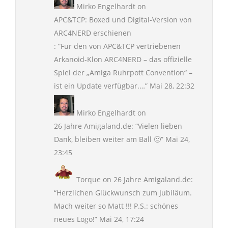
Mirko Engelhardt
on
APC&TCP: Boxed und Digital-Version von
ARC4NERD erschienen
: “
Für den von APC&TCP vertriebenen
Arkanoid-Klon ARC4NERD – das offizielle
Spiel der „Amiga Ruhrpott Convention“ –
ist ein Update verfügbar.…
”
Mai 28, 22:32
Mirko Engelhardt
on
26 Jahre Amigaland.de
: “
Vielen lieben
Dank, bleiben weiter am Ball 🙂
”
Mai 24,
23:45
Torque
on
26 Jahre Amigaland.de
:
“
Herzlichen Glückwunsch zum Jubiläum.
Mach weiter so Matt !!! P.S.: schönes
neues Logo!
”
Mai 24, 17:24