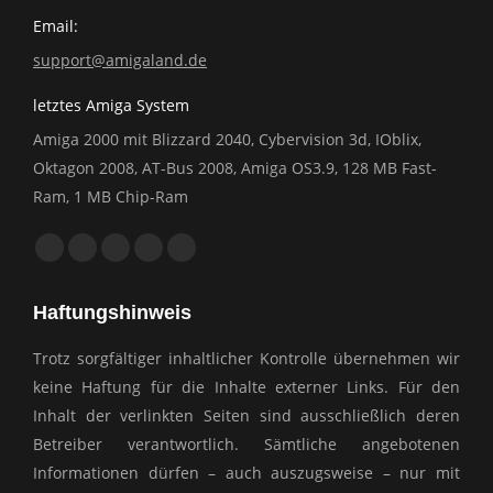
Email:
support@amigaland.de
letztes Amiga System
Amiga 2000 mit Blizzard 2040, Cybervision 3d, IOblix,
Oktagon 2008, AT-Bus 2008, Amiga OS3.9, 128 MB Fast-
Ram, 1 MB Chip-Ram
Finden Sie uns auf:
Facebook
YouTube
E-
Website
Whatsapp
page
page
Mail
page
page
Haftungshinweis
opens
opens
page
opens
opens
in
in
opens
in
in
Trotz sorgfältiger inhaltlicher Kontrolle übernehmen wir
new
new
in
new
new
keine Haftung für die Inhalte externer Links. Für den
window
window
new
window
window
Inhalt der verlinkten Seiten sind ausschließlich deren
window
Betreiber verantwortlich. Sämtliche angebotenen
Informationen dürfen – auch auszugsweise – nur mit