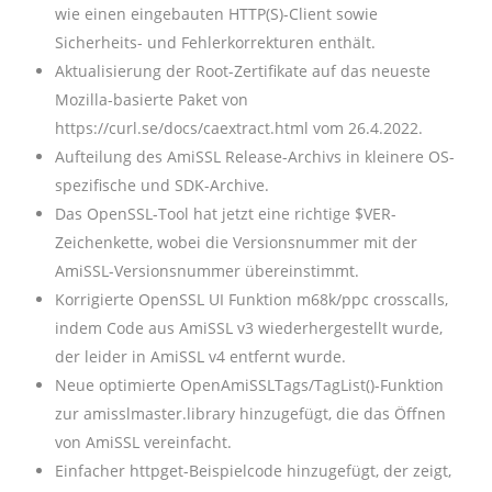
wie einen eingebauten HTTP(S)-Client sowie
Sicherheits- und Fehlerkorrekturen enthält.
Aktualisierung der Root-Zertifikate auf das neueste
Mozilla-basierte Paket von
https://curl.se/docs/caextract.html vom 26.4.2022.
Aufteilung des AmiSSL Release-Archivs in kleinere OS-
spezifische und SDK-Archive.
Das OpenSSL-Tool hat jetzt eine richtige $VER-
Zeichenkette, wobei die Versionsnummer mit der
AmiSSL-Versionsnummer übereinstimmt.
Korrigierte OpenSSL UI Funktion m68k/ppc crosscalls,
indem Code aus AmiSSL v3 wiederhergestellt wurde,
der leider in AmiSSL v4 entfernt wurde.
Neue optimierte OpenAmiSSLTags/TagList()-Funktion
zur amisslmaster.library hinzugefügt, die das Öffnen
von AmiSSL vereinfacht.
Einfacher httpget-Beispielcode hinzugefügt, der zeigt,