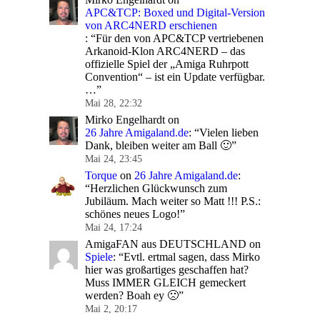
APC&TCP: Boxed und Digital-Version
von ARC4NERD erschienen
: “
Für den von APC&TCP vertriebenen
Arkanoid-Klon ARC4NERD – das
offizielle Spiel der „Amiga Ruhrpott
Convention“ – ist ein Update verfügbar.
…
”
Mai 28, 22:32
Mirko Engelhardt
on
26 Jahre Amigaland.de
: “
Vielen lieben
Dank, bleiben weiter am Ball 🙂
”
Mai 24, 23:45
Torque
on
26 Jahre Amigaland.de
:
“
Herzlichen Glückwunsch zum
Jubiläum. Mach weiter so Matt !!! P.S.:
schönes neues Logo!
”
Mai 24, 17:24
AmigaFAN aus DEUTSCHLAND
on
Spiele
: “
Evtl. ertmal sagen, dass Mirko
hier was großartiges geschaffen hat?
Muss IMMER GLEICH gemeckert
werden? Boah ey 🙁
”
Mai 2, 20:17