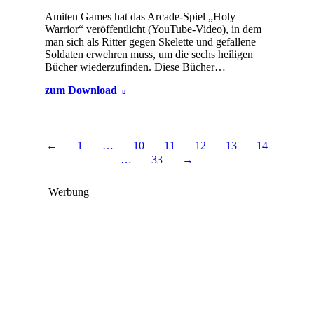
Amiten Games hat das Arcade-Spiel „Holy
Warrior“ veröffentlicht (YouTube-Video), in dem
man sich als Ritter gegen Skelette und gefallene
Soldaten erwehren muss, um die sechs heiligen
Bücher wiederzufinden. Diese Bücher…
zum Download
←
1
…
10
11
12
13
14
…
33
→
Werbung