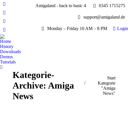
Amigaland - back to basic 4
0345 1715275
Facebook
page
YouTube
support@amigaland.de
opens
page
Whatsapp
in
opens
Monday – Friday 10 AM – 8 PM
Login
page
new
E-
in
opens
window
Mail
new
Home
in
page
History
window
new
opens
Downloads
window
Demos
in
Tutorials
new
Search:
window
Kategorie-
Sie befinden sich hier:
Start
Archive:
Amiga
Kategorie
"Amiga
News"
News