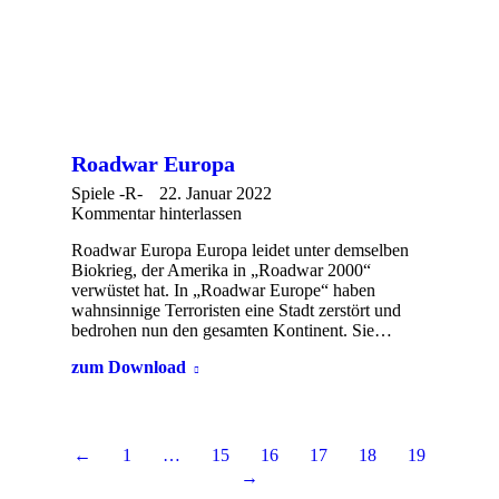
Roadwar Europa
Spiele -R-
22. Januar 2022
Kommentar hinterlassen
Roadwar Europa Europa leidet unter demselben
Biokrieg, der Amerika in „Roadwar 2000“
verwüstet hat. In „Roadwar Europe“ haben
wahnsinnige Terroristen eine Stadt zerstört und
bedrohen nun den gesamten Kontinent. Sie…
zum Download
←
1
…
15
16
17
18
19
→