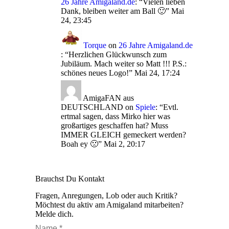
26 Jahre Amigaland.de
: “
Vielen lieben
Dank, bleiben weiter am Ball 🙂
”
Mai
24, 23:45
Torque
on
26 Jahre Amigaland.de
: “
Herzlichen Glückwunsch zum
Jubiläum. Mach weiter so Matt !!! P.S.:
schönes neues Logo!
”
Mai 24, 17:24
AmigaFAN aus
DEUTSCHLAND
on
Spiele
: “
Evtl.
ertmal sagen, dass Mirko hier was
großartiges geschaffen hat? Muss
IMMER GLEICH gemeckert werden?
Boah ey 🙁
”
Mai 2, 20:17
Brauchst Du Kontakt
Fragen, Anregungen, Lob oder auch Kritik?
Möchtest du aktiv am Amigaland mitarbeiten?
Melde dich.
Name *