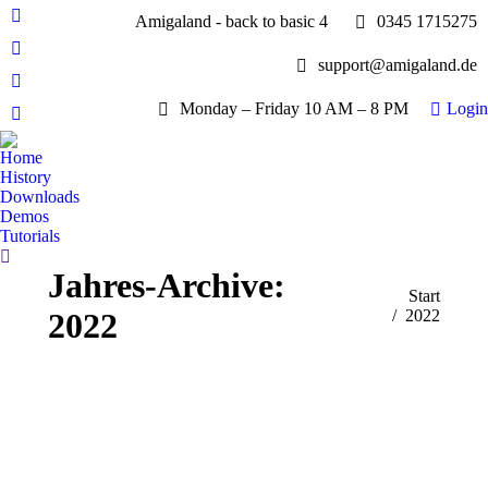
Amigaland - back to basic 4
0345 1715275
Facebook
page
YouTube
support@amigaland.de
opens
page
Whatsapp
in
opens
Monday – Friday 10 AM – 8 PM
Login
page
new
E-
in
opens
window
Mail
new
Home
in
page
History
window
new
opens
Downloads
window
Demos
in
Tutorials
new
Search:
window
Jahres-Archive:
Sie befinden sich
Start
2022
hier:
2022