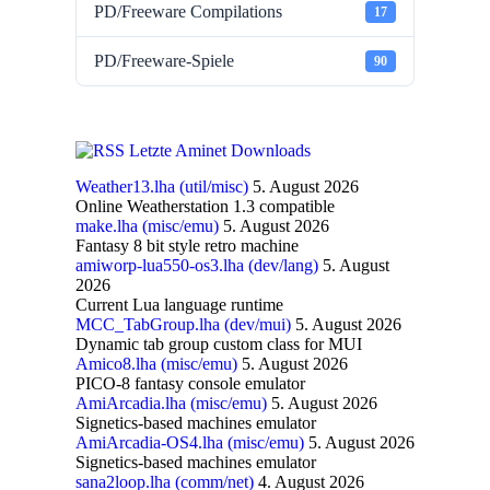
PD/Freeware Compilations
17
PD/Freeware-Spiele
90
Letzte Aminet Downloads
Weather13.lha (util/misc)
5. August 2026
Online Weatherstation 1.3 compatible
make.lha (misc/emu)
5. August 2026
Fantasy 8 bit style retro machine
amiworp-lua550-os3.lha (dev/lang)
5. August
2026
Current Lua language runtime
MCC_TabGroup.lha (dev/mui)
5. August 2026
Dynamic tab group custom class for MUI
Amico8.lha (misc/emu)
5. August 2026
PICO-8 fantasy console emulator
AmiArcadia.lha (misc/emu)
5. August 2026
Signetics-based machines emulator
AmiArcadia-OS4.lha (misc/emu)
5. August 2026
Signetics-based machines emulator
sana2loop.lha (comm/net)
4. August 2026