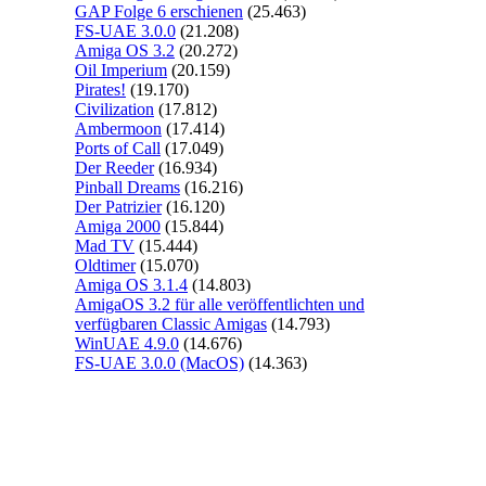
GAP Folge 6 erschienen
(25.463)
FS-UAE 3.0.0
(21.208)
Amiga OS 3.2
(20.272)
Oil Imperium
(20.159)
Pirates!
(19.170)
Civilization
(17.812)
Ambermoon
(17.414)
Ports of Call
(17.049)
Der Reeder
(16.934)
Pinball Dreams
(16.216)
Der Patrizier
(16.120)
Amiga 2000
(15.844)
Mad TV
(15.444)
Oldtimer
(15.070)
Amiga OS 3.1.4
(14.803)
AmigaOS 3.2 für alle veröffentlichten und
verfügbaren Classic Amigas
(14.793)
WinUAE 4.9.0
(14.676)
FS-UAE 3.0.0 (MacOS)
(14.363)