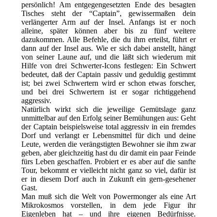
persönlich! Am entgegengesetzten Ende des besagten
Tisches steht der “Captain”, gewissermaßen dein
verlängerter Arm auf der Insel. Anfangs ist er noch
alleine, später können aber bis zu fünf weitere
dazukommen. Alle Befehle, die du ihm erteilst, führt er
dann auf der Insel aus. Wie er sich dabei anstellt, hängt
von seiner Laune auf, und die läßt sich wiederum mit
Hilfe von drei Schwerter-Icons festlegen: Ein Schwert
bedeutet, daß der Captain passiv und geduldig gestimmt
ist; bei zwei Schwertern wird er schon etwas forscher,
und bei drei Schwertern ist er sogar richtiggehend
aggressiv.
Natürlich wirkt sich die jeweilige Gemütslage ganz
unmittelbar auf den Erfolg seiner Bemühungen aus: Geht
der Captain beispielsweise total aggressiv in ein fremdes
Dorf und verlangt er Lebensmittel für dich und deine
Leute, werden die verängstigten Bewohner sie ihm zwar
geben, aber gleichzeitig hast du dir damit ein paar Feinde
fürs Leben geschaffen. Probiert er es aber auf die sanfte
Tour, bekommt er vielleicht nicht ganz so viel, dafür ist
er in diesem Dorf auch in Zukunft ein gern-gesehener
Gast.
Man muß sich die Welt von Powermonger als eine Art
Mikrokosmos vorstellen, in dem jede Figur ihr
Eigenleben hat – und ihre eigenen Bedürfnisse.