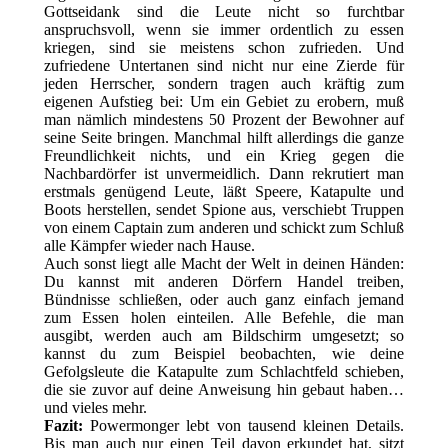
Gottseidank sind die Leute nicht so furchtbar
anspruchsvoll, wenn sie immer ordentlich zu essen
kriegen, sind sie meistens schon zufrieden. Und
zufriedene Untertanen sind nicht nur eine Zierde für
jeden Herrscher, sondern tragen auch kräftig zum
eigenen Aufstieg bei: Um ein Gebiet zu erobern, muß
man nämlich mindestens 50 Prozent der Bewohner auf
seine Seite bringen. Manchmal hilft allerdings die ganze
Freundlichkeit nichts, und ein Krieg gegen die
Nachbardörfer ist unvermeidlich. Dann rekrutiert man
erstmals genügend Leute, läßt Speere, Katapulte und
Boots herstellen, sendet Spione aus, verschiebt Truppen
von einem Captain zum anderen und schickt zum Schluß
alle Kämpfer wieder nach Hause.
Auch sonst liegt alle Macht der Welt in deinen Händen:
Du kannst mit anderen Dörfern Handel treiben,
Bündnisse schließen, oder auch ganz einfach jemand
zum Essen holen einteilen. Alle Befehle, die man
ausgibt, werden auch am Bildschirm umgesetzt; so
kannst du zum Beispiel beobachten, wie deine
Gefolgsleute die Katapulte zum Schlachtfeld schieben,
die sie zuvor auf deine Anweisung hin gebaut haben…
und vieles mehr.
Fazit:
Powermonger lebt von tausend kleinen Details.
Bis man auch nur einen Teil davon erkundet hat, sitzt