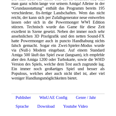
man ganz schön lange vor seinem Amiga! Alleine in der
“Grundausstattung” enthält das Programm bereits 195
verschiedene, fix-fertige Landschaften. Wem das nicht
reicht, der kann sich per Zufallsgenerator neue entwerfen
lassen oder sich in die Powermonger WWI Edition
stürzen. Technisch wurde das Game für diese Zeit
exzellent in Szene gesetzt. Neben der immer noch sehr
ansehnlichen 3D Pixelgrafik und den netten Sound-FX
hatte Powermonger auch in puncto Handhabung nichts
falsch gemacht. Sogar ein Zwei-Spieler-Modus wurde
via (Null-) Modem eingebaut. Auf einem Standard
Amiga 500 läuft das Spiel zwar (langsam), ich empfehle
aber den Amiga 1200 oder Turbokarte, sowie die WHD
Version des Spiels, welche dem Test auch zugrunde lag.
Ein immer noch großartiges Spiel und besser als
Populous, welches aber auch nicht übel ist, aber viel
weniger Handlungsmöglichkeiten bietet.
Publisher
WinUAE Config
Genre / Jahr
Sprache
Download
Youtube Video