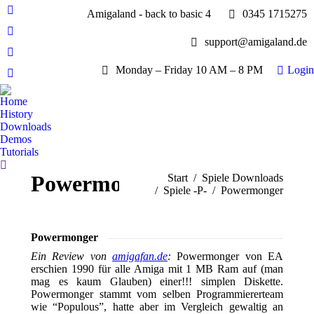
Amigaland - back to basic 4
0345 1715275
Facebook
page
YouTube
support@amigaland.de
opens
page
Whatsapp
in
opens
Monday – Friday 10 AM – 8 PM
Login
page
new
E-
in
opens
window
Mail
new
Home
in
page
History
window
new
opens
Downloads
window
Demos
in
Tutorials
new
Search:
window
Powermonger
Sie befinden sich hier:
Start
Spiele Downloads
Spiele -P-
Powermonger
Powermonger
Ein Review von
amigafan.de
:
Powermonger von EA
erschien 1990 für alle Amiga mit 1 MB Ram auf (man
mag es kaum Glauben) einer!!! simplen Diskette.
Powermonger stammt vom selben Programmiererteam
wie “Populous”, hatte aber im Vergleich gewaltig an