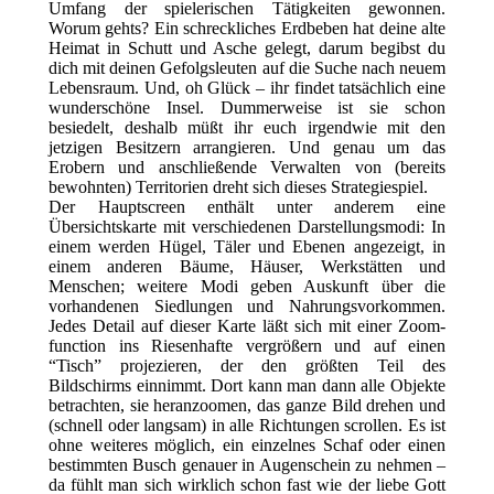
Umfang der spielerischen Tätigkeiten gewonnen.
Worum gehts? Ein schreckliches Erdbeben hat deine alte
Heimat in Schutt und Asche gelegt, darum begibst du
dich mit deinen Gefolgsleuten auf die Suche nach neuem
Lebensraum. Und, oh Glück – ihr findet tatsächlich eine
wunderschöne Insel. Dummerweise ist sie schon
besiedelt, deshalb müßt ihr euch irgendwie mit den
jetzigen Besitzern arrangieren. Und genau um das
Erobern und anschließende Verwalten von (bereits
bewohnten) Territorien dreht sich dieses Strategiespiel.
Der Hauptscreen enthält unter anderem eine
Übersichtskarte mit verschiedenen Darstellungsmodi: In
einem werden Hügel, Täler und Ebenen angezeigt, in
einem anderen Bäume, Häuser, Werkstätten und
Menschen; weitere Modi geben Auskunft über die
vorhandenen Siedlungen und Nahrungsvorkommen.
Jedes Detail auf dieser Karte läßt sich mit einer Zoom-
function ins Riesenhafte vergrößern und auf einen
“Tisch” projezieren, der den größten Teil des
Bildschirms einnimmt. Dort kann man dann alle Objekte
betrachten, sie heranzoomen, das ganze Bild drehen und
(schnell oder langsam) in alle Richtungen scrollen. Es ist
ohne weiteres möglich, ein einzelnes Schaf oder einen
bestimmten Busch genauer in Augenschein zu nehmen –
da fühlt man sich wirklich schon fast wie der liebe Gott