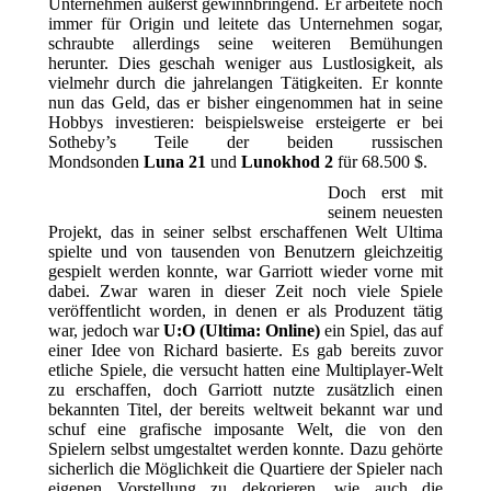
Unternehmen äußerst gewinnbringend. Er arbeitete noch
immer für Origin und leitete das Unternehmen sogar,
schraubte allerdings seine weiteren Bemühungen
herunter. Dies geschah weniger aus Lustlosigkeit, als
vielmehr durch die jahrelangen Tätigkeiten. Er konnte
nun das Geld, das er bisher eingenommen hat in seine
Hobbys investieren: beispielsweise ersteigerte er bei
Sotheby’s Teile der beiden russischen
Mondsonden
Luna 21
und
Lunokhod 2
für 68.500 $.
Doch erst mit
seinem neuesten
Projekt, das in seiner selbst erschaffenen Welt Ultima
spielte und von tausenden von Benutzern gleichzeitig
gespielt werden konnte, war Garriott wieder vorne mit
dabei. Zwar waren in dieser Zeit noch viele Spiele
veröffentlicht worden, in denen er als Produzent tätig
war, jedoch war
U:O (Ultima: Online)
ein Spiel, das auf
einer Idee von Richard basierte. Es gab bereits zuvor
etliche Spiele, die versucht hatten eine Multiplayer-Welt
zu erschaffen, doch Garriott nutzte zusätzlich einen
bekannten Titel, der bereits weltweit bekannt war und
schuf eine grafische imposante Welt, die von den
Spielern selbst umgestaltet werden konnte. Dazu gehörte
sicherlich die Möglichkeit die Quartiere der Spieler nach
eigenen Vorstellung zu dekorieren, wie auch die