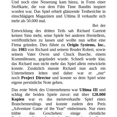
Und noch eine Neuerung kam hinzu, in Form einer
Stoffkarte, die von dem Film Time Bandits inspiert
worden war. Das Spiel erhielt glänzende Testberichte in
einschlägigen Magazinen und Ultima II verkaufte sich
mehr als 50.000 mal.
Bei der
Entwicklung des dritten Teils sah Richard Garriott
keinen Sinn mehr, seine Spiele bei anderen Herstellern,
veröffentlichen zu lassen und wollte nun selbst eine
Firma gründen. Dies führte zu
Origin Systems, Inc.
,
das
1983
von Richard und seinem Bruder Robert, sowie
seinem Vater Owen und Chuck Bueche, einem
Kommilitonen, gegründet wurde. Schnell wurde klar,
das Richard nun nicht mehr das Spiel allein entwickeln
konnte. Zusätzlich musste Richard nun auch ein
Unternehmen leiten und daher war er „nur“
noch
Project Director
und konnte so dem Spiel seine
eigene persönliche Note geben.
Das erste Werk des Unternehmens war
Ultima III
und
schlug die beiden Spiele zuvor: mit über
120.000
Kopien
war es das meistverkaufte Spiel eines
Branchenneulings und konnte zudem den Preis
„Adventure Game of the Year“ einheimsen. Nur eines
trübte das Geschehen: einige christliche