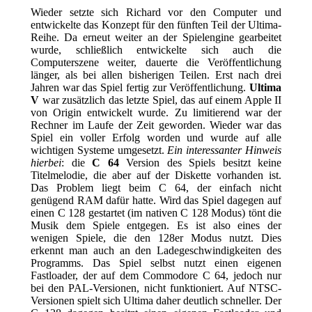
Wieder setzte sich Richard vor den Computer und
entwickelte das Konzept für den fünften Teil der Ultima-
Reihe. Da erneut weiter an der Spielengine gearbeitet
wurde, schließlich entwickelte sich auch die
Computerszene weiter, dauerte die Veröffentlichung
länger, als bei allen bisherigen Teilen. Erst nach drei
Jahren war das Spiel fertig zur Veröffentlichung.
Ultima
V
war zusätzlich das letzte Spiel, das auf einem Apple II
von Origin entwickelt wurde. Zu limitierend war der
Rechner im Laufe der Zeit geworden. Wieder war das
Spiel ein voller Erfolg worden und wurde auf alle
wichtigen Systeme umgesetzt.
Ein interessanter Hinweis
hierbei
: die
C 64
Version des Spiels besitzt keine
Titelmelodie, die aber auf der Diskette vorhanden ist.
Das Problem liegt beim C 64, der einfach nicht
genügend RAM dafür hatte. Wird das Spiel dagegen auf
einen C 128 gestartet (im nativen C 128 Modus) tönt die
Musik dem Spiele entgegen. Es ist also eines der
wenigen Spiele, die den 128er Modus nutzt. Dies
erkennt man auch an den Ladegeschwindigkeiten des
Programms. Das Spiel selbst nutzt einen eigenen
Fastloader, der auf dem Commodore C 64, jedoch nur
bei den PAL-Versionen, nicht funktioniert. Auf NTSC-
Versionen spielt sich Ultima daher deutlich schneller. Der