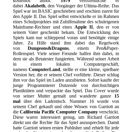
kostenlos anbot.
1979
veröffentlichte er
dabei
Akalabeth
, den Vorgänger der Ultima-Reihe. Das
Spiel war im BASIC geschrieben und erschien zuerst für
den Apple II. Das Spiel selbst entwickelte er im Rahmen
eines Schulprojektes mit Zuhilfenahme des schuleigenen
Mainframe-Rechner und eines
Apple II
, den er von
seinem Vater geschenkt bekam. Die Entwicklung des
Spiels kam nur schleppend voran und benötigte einige
Jahre. Zu Hilfe stand ihm dabei das Regelwerk
von
Dungeons&Dragons
, einem Pen&Paper-
Rollenspiel. Viele seiner Freunde halfen ihm dabei, in
dem sie als Betatester fungierten. Während seiner Arbeit
in einem lokalen Computergeschäft,
namens
ComputerLand
, stellte er eine kleine, spielbare
Version her, die er seinem Chef vorführte. Dieser schlug
ihm vor das Spiel im Laden anzubieten. Sofort kaufte der
junge Programmierer Dutzende von durchsichtigen
Plastiktüten und verpackte das Spiel. Das Cover wurde
von seiner Mutter gemalt und wanderte ganze
15
mal
über den Ladentisch. Nummer 16 wurde von
seinem Chef gekauft und ohne Wissen von Garriott an
die
California Pacific Computer Company
verschickt.
Diese waren interessiert genug, um Richard Garriott
direkt um die Rechte für das Spiel anzusprechen. Damit
hatte Garriott seinen ersten Publisher und erhielt für jede