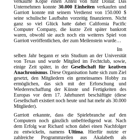
verkaufte Kopie einen Anteil von fünf Dollar. Das
Unternehmen konnte
30.000 Einheiten
verkaufen und
Garriott konnte mit seinem Verdienst von 150.000 $
seine schulische Laufbahn vorzeitig finanzieren. Nicht
ganz so viel Glück hatte dabei California Pacific
Computer Company, die kurze Zeit später bankrott
waren, obwohl sie auch noch ein weiteres Spiel von
Garriott veröffentlichen, der zum Meilenstein wurde…
Im
selben Jahr begann er sein Studium an der Universität
von Texas und wurde Mitglied im Fechtclub, sowie,
einige Zeit später, in der
Gesellschaft für keativen
Anachronismus
. Diese Organisation hatte sich zum Ziel
gesetzt, den Mitgliedern ein gemeinsames Hobby zu
ermöglichen, das sich mit der Erforschung und
Wiedererschaffung der Künste und Fertigkeiten des
Europas vor dem 17. Jahrhunert beschäftigte (diese
Gesellschaft existiert noch heute und hat mehr als 30.000
Mitglieder).
Garriott erkannte, dass die Spielebranche auf den
Computern noch gänzlich unbefriedigend war. Nach
dem Erfolg war Richard schon dabei einen Nachfolger
zu entwickeln, namens
Ultima
. Hierfür nutzte er
zahlreiche Programmzeilen aus Akalabeth als