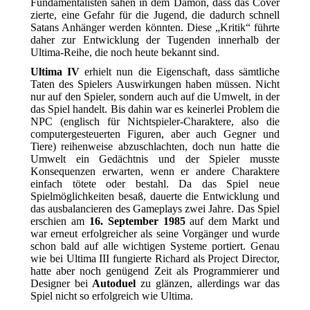
Fundamentalisten sahen in dem Dämon, dass das Cover
zierte, eine Gefahr für die Jugend, die dadurch schnell
Satans Anhänger werden könnten. Diese „Kritik“ führte
daher zur Entwicklung der Tugenden innerhalb der
Ultima-Reihe, die noch heute bekannt sind.
Ultima IV
erhielt nun die Eigenschaft, dass sämtliche
Taten des Spielers Auswirkungen haben müssen. Nicht
nur auf den Spieler, sondern auch auf die Umwelt, in der
das Spiel handelt. Bis dahin war es keinerlei Problem die
NPC (englisch für Nichtspieler-Charaktere, also die
computergesteuerten Figuren, aber auch Gegner und
Tiere) reihenweise abzuschlachten, doch nun hatte die
Umwelt ein Gedächtnis und der Spieler musste
Konsequenzen erwarten, wenn er andere Charaktere
einfach tötete oder bestahl. Da das Spiel neue
Spielmöglichkeiten besaß, dauerte die Entwicklung und
das ausbalancieren des Gameplays zwei Jahre. Das Spiel
erschien am
16. September 1985
auf dem Markt und
war erneut erfolgreicher als seine Vorgänger und wurde
schon bald auf alle wichtigen Systeme portiert. Genau
wie bei Ultima III fungierte Richard als Project Director,
hatte aber noch genügend Zeit als Programmierer und
Designer bei
Autoduel
zu glänzen, allerdings war das
Spiel nicht so erfolgreich wie Ultima.