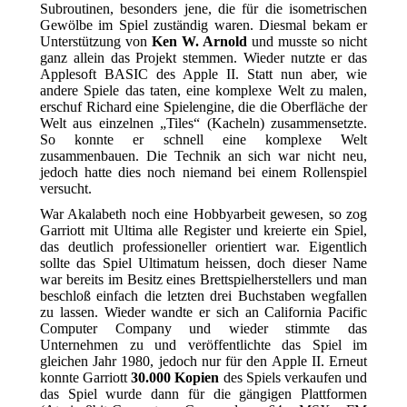
Subroutinen, besonders jene, die für die isometrischen
Gewölbe im Spiel zuständig waren. Diesmal bekam er
Unterstützung von
Ken W. Arnold
und musste so nicht
ganz allein das Projekt stemmen. Wieder nutzte er das
Applesoft BASIC des Apple II. Statt nun aber, wie
andere Spiele das taten, eine komplexe Welt zu malen,
erschuf Richard eine Spielengine, die die Oberfläche der
Welt aus einzelnen „Tiles“ (Kacheln) zusammensetzte.
So konnte er schnell eine komplexe Welt
zusammenbauen. Die Technik an sich war nicht neu,
jedoch hatte dies noch niemand bei einem Rollenspiel
versucht.
War Akalabeth noch eine Hobbyarbeit gewesen, so zog
Garriott mit Ultima alle Register und kreierte ein Spiel,
das deutlich professioneller orientiert war. Eigentlich
sollte das Spiel Ultimatum heissen, doch dieser Name
war bereits im Besitz eines Brettspielherstellers und man
beschloß einfach die letzten drei Buchstaben wegfallen
zu lassen. Wieder wandte er sich an California Pacific
Computer Company und wieder stimmte das
Unternehmen zu und veröffentlichte das Spiel im
gleichen Jahr 1980, jedoch nur für den Apple II. Erneut
konnte Garriott
30.000 Kopien
des Spiels verkaufen und
das Spiel wurde dann für die gängigen Plattformen