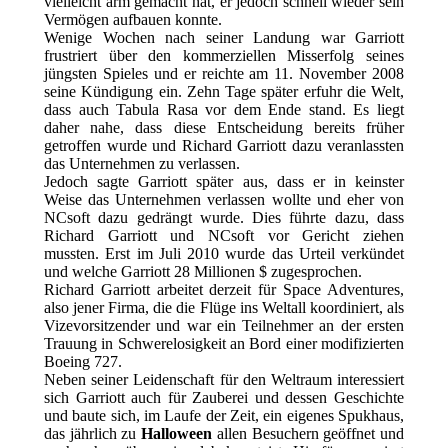
vielleicht arm gemacht hat, er jedoch schnell wieder sein
Vermögen aufbauen konnte.
Wenige Wochen nach seiner Landung war Garriott
frustriert über den kommerziellen Misserfolg seines
jüngsten Spieles und er reichte am 11. November 2008
seine Kündigung ein. Zehn Tage später erfuhr die Welt,
dass auch Tabula Rasa vor dem Ende stand. Es liegt
daher nahe, dass diese Entscheidung bereits früher
getroffen wurde und Richard Garriott dazu veranlassten
das Unternehmen zu verlassen.
Jedoch sagte Garriott später aus, dass er in keinster
Weise das Unternehmen verlassen wollte und eher von
NCsoft dazu gedrängt wurde. Dies führte dazu, dass
Richard Garriott und NCsoft vor Gericht ziehen
mussten. Erst im Juli 2010 wurde das Urteil verkündet
und welche Garriott 28 Millionen $ zugesprochen.
Richard Garriott arbeitet derzeit für Space Adventures,
also jener Firma, die die Flüge ins Weltall koordiniert, als
Vizevorsitzender und war ein Teilnehmer an der ersten
Trauung in Schwerelosigkeit an Bord einer modifizierten
Boeing 727.
Neben seiner Leidenschaft für den Weltraum interessiert
sich Garriott auch für Zauberei und dessen Geschichte
und baute sich, im Laufe der Zeit, ein eigenes Spukhaus,
das jährlich zu
Halloween
allen Besuchern geöffnet und