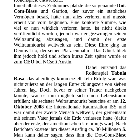
Innerhalb dieses Zeitraumes platzte die so genannte
Dot-
Com-Blase
und Garriott, der zuvor ein stattliches
Vermögen besaß, hatte nun alles verloren und musste
erneut von vorn beginnen. Eine konkrete Summe, wie
viel er nun wirklich verloren hatte, ist nicht direkt
veröffentlicht worden, jedoch war er gezwungen seinen
Weltraumflug abzusagen, und damit der erste
Weltraumtourist weltweit zu sein. Diese Ehre ging an
Dennis Tito, der seinen Platz einnahm. Das Glück blieb
ihm jedoch hold und schon kurze Zeit später wurde er
zum
CEO
bei NCsoft Austin.
Dabei entstand das
Rollenspiel
Tabula
Rasa
, das allerdings kommerziell kein Erfolg war, was
nicht zuletzt an der langen Entwicklungszeit von sieben
Jahren lag. Doch bevor er seiner Trauer nachgeben
konnte, war es ihm möglich sich einen Lebenstraum
erfüllen: als sechster Weltraumtourist besuchte er am
12.
Oktober 2008
die internationale Raumstation ISS und
war damit der zweite Mensch weltweit, der gemeinsam
mit seinem Vater jemals die Erde verlassen hatte (dafür
aber der erste, der amerikanischen Ursprungs war). Nach
Berichten kostete ihm dieser Ausflug ca. 30 Millionen $.
Man kann daher sagen, dass ihm die Dot-Com-Blase