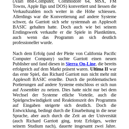
(Atari 8bit-Computer, Commodore 64, MSX, FM
Towns, Apple IIgs und DOS) konvertiert und liessen die
Verkaufszahlen noch weiter in die Höhe schiessen.
Allerdings war die Konvertierung auf andere Systeme
schwer, da Garriott sich sehr systemnah an Applesoft
BASIC gehalten hatte. Doch auch wie bei seinem
Erstlingswerk verkaufte er die Spiele in Plastiktüten,
auch wenn das Programm an sich deutlich
professioneller wurde.
Nach dem Erfolg (und der Pleite von California Pacific
Computer Company) suchte Garriott einen neuen
Publisher und fand diesen in
Sierra On-Line
, die bereits
erfolgreich auf dem Markt präsent waren.
Ultima II
war
das erste Spiel, das Richard Garriott nun nicht mehr mit
Applesoft BASIC erstellte. Durch die problematischen
Portierungen auf andere Systeme entschloss er sich nun
auf Assembler zu netzen. Dies hatte nicht nur bei dem
Wechsel der Systeme etliche Vorteile, auch die
Spielgeschwindigkeit und Reaktionszeit des Programms
auf Eingaben steigerte sich deutlich. Doch die
Entwicklung, bedingt durch die Einarbeitung in die neue
Sprache, aber auch durch die Zeit an der Universität
(auch Richard Garriott ging, trotz Erfolges, weiter
seinem Studium nach), dauerte insgesamt zwei Jahre.