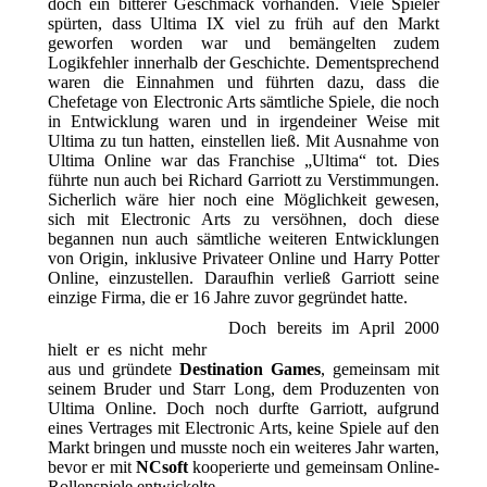
doch ein bitterer Geschmack vorhanden. Viele Spieler
spürten, dass Ultima IX viel zu früh auf den Markt
geworfen worden war und bemängelten zudem
Logikfehler innerhalb der Geschichte. Dementsprechend
waren die Einnahmen und führte
n dazu, dass die
Chefetage von Electronic Arts sämtliche Spiele, die noch
in Entwicklung waren und in irgendeiner Weise mit
Ultima zu tun hatten, einstellen ließ. Mit Ausnahme von
Ultima Online war das Franchise „Ultima“ tot. Dies
führte nun auch bei Richard Garriott zu Verstimmungen.
Sicherlich wäre hier noch eine Möglichkeit gewesen,
sich mit Electronic Arts zu versöhnen, doch diese
begannen nun auch sämtliche weiteren Entwicklungen
von Origin, inklusive Privateer Online und Harry Potter
Online, einzustellen. Daraufhin verließ Garriott seine
einzige Firma, die er 16 Jahre zuvor gegründet hatte.
Doch bereits im April 2000
hielt er es nicht mehr
aus und gründete
Destination Games
, gemeinsam mit
seinem Bruder und Starr Long, dem Produzenten von
Ultima Online. Doch noch durfte Garriott, aufgrund
eines Vertrages mit Electronic Arts, keine Spiele auf den
Markt bringen und musste noch ein weiteres Jahr warten,
bevor er mit
NCsoft
kooperierte und gemeinsam Online-
Rollenspiele entwickelte.