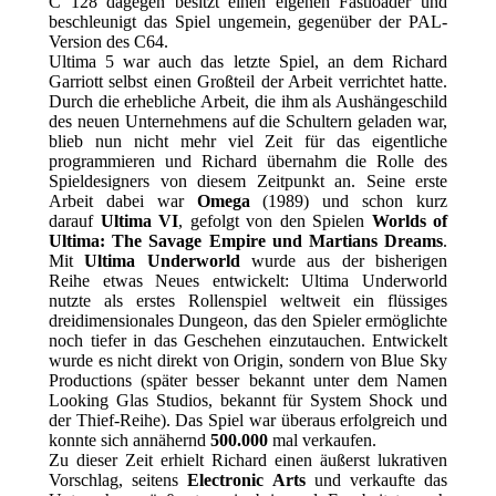
C 128 dagegen besitzt einen eigenen Fastloader und
beschleunigt das Spiel ungemein, gegenüber der PAL-
Version des C64.
Ultima 5 war auch das letzte Spiel, an dem Richard
Garriott selbst einen Großteil der Arbeit verrichtet hatte.
Durch die erhebliche Arbeit, die ihm als Aushängeschild
des neuen Unternehmens auf die Schultern geladen war,
blieb nun nicht mehr viel Zeit für das eigentliche
programmieren und Richard übernahm die Rolle des
Spieldesigners von diesem Zeitpunkt an. Seine erste
Arbeit dabei war
Omega
(1989) und schon kurz
darauf
Ultima VI
, gefolgt von den Spielen
Worlds of
Ultima: The Savage Empire und Martians Dreams
.
Mit
Ultima Underworld
wurde aus der bisherigen
Reihe etwas Neues entwickelt: Ultima Underworld
nutzte als erstes Rollenspiel weltweit ein flüssiges
dreidimensionales Dungeon, das den Spieler ermöglichte
noch tiefer in das Geschehen einzutauchen. Entwickelt
wurde es nicht direkt von Origin, sondern von Blue Sky
Productions (später besser bekannt unter dem Namen
Looking Glas Studios, bekannt für System Shock und
der Thief-Reihe). Das Spiel war überaus erfolgreich und
konnte sich annähernd
500.000
mal verkaufen.
Zu dieser Zeit erhielt Richard einen äußerst lukrativen
Vorschlag, seitens
Electronic Arts
und verkaufte das