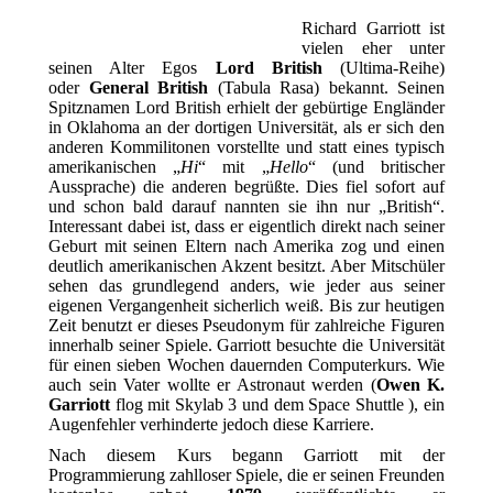
Richard Garriott ist
vielen eher unter
seinen Alter Egos
Lord British
(Ultima-Reihe)
oder
General British
(Tabula Rasa) bekannt. Seinen
Spitznamen Lord British erhielt der gebürtige Engländer
in Oklahoma an der dortigen Universität, als er sich den
anderen Kommilitonen vorstellte und statt eines typisch
amerikanischen „
Hi
“ mit „
Hello
“ (und britischer
Aussprache) die anderen begrüßte. Dies fiel sofort auf
und schon bald darauf nannten sie ihn nur „British“.
Interessant dabei ist, dass er eigentlich direkt nach seiner
Geburt mit seinen Eltern nach Amerika zog und einen
deutlich amerikanischen Akzent besitzt. Aber Mitschüler
sehen das grundlegend anders, wie jeder aus seiner
eigenen Vergangenheit sicherlich weiß. Bis zur heutigen
Zeit benutzt er dieses Pseudonym für zahlreiche Figuren
innerhalb seiner Spiele. Garriott besuchte die Universität
für einen sieben Wochen dauernden Computerkurs. Wie
auch sein Vater wollte er Astronaut werden (
Owen K.
Garriott
flog mit Skylab 3 und dem Space Shuttle ), ein
Augenfehler verhinderte jedoch diese Karriere.
Nach diesem Kurs begann Garriott mit der
Programmierung zahlloser Spiele, die er seinen Freunden