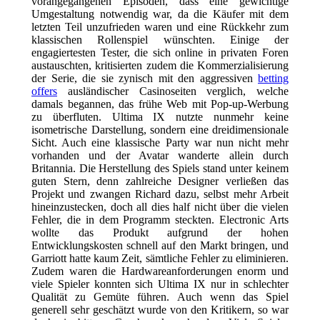
vorangegangenen Episoden, dass eine gewichtige
Umgestaltung notwendig war, da die Käufer
mit dem
letzten Teil unzufrieden waren und eine Rückkehr zum
klassischen Rollenspiel wü
nschten. Einige der
engagiertesten Tester, die sich online in privaten Foren
austauschten, kritisierten zudem die Kommerzialisierung
der Serie, die sie zynisch mit den aggressiven
betting
offers
ausländischer Casinoseiten verglich, welche
damals begannen, das frühe Web mit Pop-up-Werbung
zu überfluten. Ultima IX
nutzte nunmehr keine
isometrische Darstellung, sondern eine dreidimensionale
Sicht. Auch eine klassische Party war nun nicht mehr
vorhanden und der Avatar wanderte allein durch
Britannia. Die Herstellung des Sp
iels stand unter keinem
guten Stern, denn zahlreiche Designer verließen das
Projekt und zwangen Richard dazu, selbst mehr Arbeit
hi
neinzustecken,
doch all dies half nicht über die vielen
Fehler, die in dem Programm steckten. Electronic Arts
wollte das Produkt aufgrund der hohen
Entwicklungskosten schnell auf den Markt bringen, und
Garriott hatte kaum Zeit
, sämtliche Fehler zu eliminieren.
Zudem waren die Hardwareanforderung
en enorm und
viele Spieler konnten sich Ultima IX nur in schlechter
Qualität zu Gemüte führen.
Auch wenn das Spiel
generell sehr geschätzt wurde von den Kritikern, so war