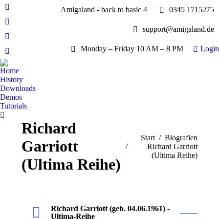
Amigaland - back to basic 4
0345 1715275
Facebook
page
YouTube
support@amigaland.de
opens
page
Whatsapp
in
opens
Monday – Friday 10 AM – 8 PM
Login
page
new
E-
in
opens
window
Mail
new
Home
in
page
History
window
new
opens
Downloads
window
Demos
in
Tutorials
new
Search:
window
Richard
Sie befinden sich hier:
Start
Biografien
Garriott
Richard Garriott
(Ultima Reihe)
(Ultima Reihe)
Richard Garriott (geb. 04.06.1961) -
Ultima-Reihe