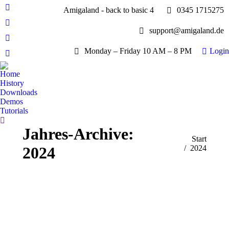
Amigaland - back to basic 4
0345 1715275
Facebook
page
YouTube
support@amigaland.de
opens
page
Whatsapp
in
opens
Monday – Friday 10 AM – 8 PM
Login
page
new
E-
in
opens
window
Mail
new
Home
in
page
History
window
new
opens
Downloads
window
Demos
in
Tutorials
new
Search:
window
Jahres-Archive:
Sie befinden sich
Start
2024
hier:
2024