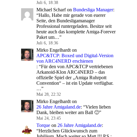
Juli 6, 18:38
Michael Scharf
on
Bundesliga Manager
:
“
Hallo, Habe mir gerade von euerer
Seite, den Bundesligamanager
Professional runtergeladen. Besitze seit
heute auch das komplette Amiga-Forever
Paket um…
”
Juli 6, 18:36
Mirko Engelhardt
on
APC&TCP: Boxed und Digital-Version
von ARC4NERD erschienen
: “
Für den von APC&TCP vertriebenen
Arkanoid-Klon ARC4NERD – das
offizielle Spiel der „Amiga Ruhrpott
Convention“ – ist ein Update verfügbar.
…
”
Mai 28, 22:32
Mirko Engelhardt
on
26 Jahre Amigaland.de
: “
Vielen lieben
Dank, bleiben weiter am Ball 🙂
”
Mai 24, 23:45
Torque
on
26 Jahre Amigaland.de
:
“
Herzlichen Glückwunsch zum
Jubiläum. Mach weiter so Matt !!! P.S.: