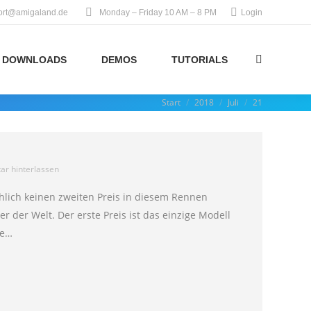
ort@amigaland.de
Monday – Friday 10 AM – 8 PM
Login
DOWNLOADS
DEMOS
TUTORIALS
Search:
Start
2018
Juli
21
Sie befinden sich hier:
r hinterlassen
chlich keinen zweiten Preis in diesem Rennen
r der Welt. Der erste Preis ist das einzige Modell
ie…