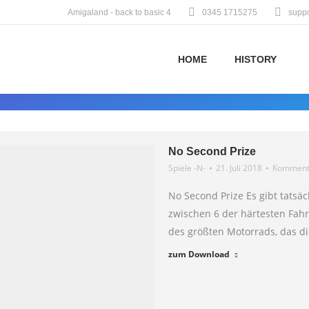
Amigaland - back to basic 4
0345 1715275
supp
HOME
HISTORY
No Second Prize
Spiele -N-
21. Juli 2018
Kommenta
No Second Prize Es gibt tatsä
zwischen 6 der härtesten Fahre
des größten Motorrads, das d
zum Download