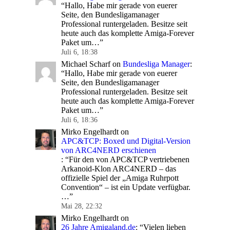
“
Hallo, Habe mir gerade von euerer
Seite, den Bundesligamanager
Professional runtergeladen. Besitze seit
heute auch das komplette Amiga-Forever
Paket um…
”
Juli 6, 18:38
Michael Scharf
on
Bundesliga Manager
:
“
Hallo, Habe mir gerade von euerer
Seite, den Bundesligamanager
Professional runtergeladen. Besitze seit
heute auch das komplette Amiga-Forever
Paket um…
”
Juli 6, 18:36
Mirko Engelhardt
on
APC&TCP: Boxed und Digital-Version
von ARC4NERD erschienen
: “
Für den von APC&TCP vertriebenen
Arkanoid-Klon ARC4NERD – das
offizielle Spiel der „Amiga Ruhrpott
Convention“ – ist ein Update verfügbar.
…
”
Mai 28, 22:32
Mirko Engelhardt
on
26 Jahre Amigaland.de
: “
Vielen lieben