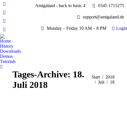
Amigaland - back to basic 4
0345 1715275
Facebook
page
YouTube
support@amigaland.de
opens
page
Whatsapp
in
opens
Monday – Friday 10 AM – 8 PM
Login
page
new
E-
in
opens
window
Mail
new
Home
in
page
History
window
new
opens
Downloads
window
Demos
in
Tutorials
new
Search:
window
Tages-Archive:
18.
Sie befinden sich hier:
Start
2018
Juli 2018
Juli
18