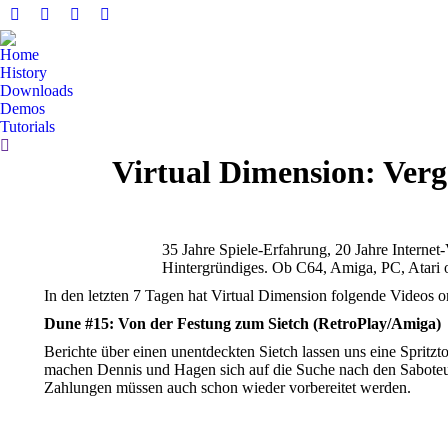
Facebook
YouTube
Whatsapp
E-
page
page
page
Mail
Home
opens
opens
opens
page
History
in
in
in
opens
Downloads
Demos
new
new
new
in
Tutorials
window
window
window
new
Search:
window
Virtual Dimension: Verg
35 Jahre Spiele-Erfahrung, 20 Jahre Internet-
Hintergründiges. Ob C64, Amiga, PC, Atari o
In den letzten 7 Tagen hat Virtual Dimension folgende Videos onl
Dune #15: Von der Festung zum Sietch (RetroPlay/Amiga)
Berichte über einen unentdeckten Sietch lassen uns eine Sprit
machen Dennis und Hagen sich auf die Suche nach den Sabote
Zahlungen müssen auch schon wieder vorbereitet werden.