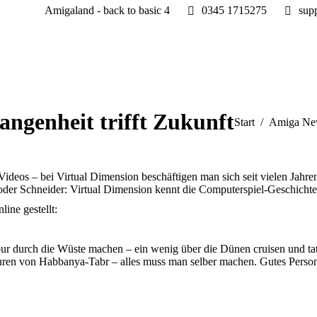
Amigaland - back to basic 4
0345 1715275
sup
angenheit trifft Zukunft
Sie befinden sich h
Start
Amiga Ne
Videos – bei Virtual Dimension beschäftigen man sich seit vielen Jahren
der Schneider: Virtual Dimension kennt die Computerspiel-Geschichte 
ine gestellt:
ztour durch die Wüste machen – ein wenig über die Dünen cruisen und t
uren von Habbanya-Tabr – alles muss man selber machen. Gutes Pers