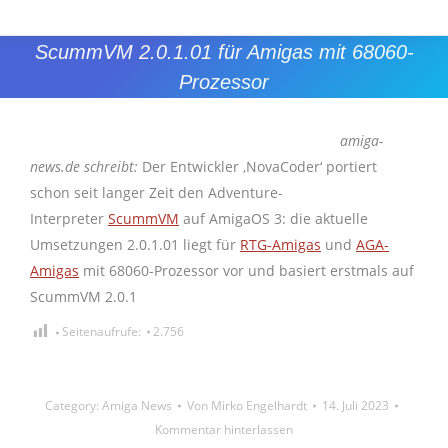
ScummVM 2.0.1.01 für Amigas mit 68060-
Prozessor
Sie befinden sich hier:
amiga-
news.de schreibt:
Der Entwickler ‚NovaCoder‘ portiert
schon seit langer Zeit den Adventure-
Interpreter
ScummVM
auf AmigaOS 3: die aktuelle
Umsetzungen 2.0.1.01 liegt für
RTG-Amigas
und
AGA-
Amigas
mit 68060-Prozessor vor und basiert erstmals auf
ScummVM 2.0.1
Seitenaufrufe:
2.756
Category:
Amiga News
Von
Mirko Engelhardt
14. Juli 2023
Kommentar hinterlassen