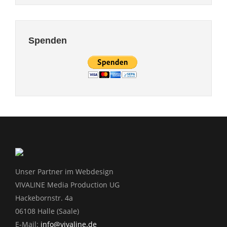
Spenden
Unser Partner im Webdesign
VIVALINE Media Production UG
Hackebornstr. 4a
06108 Halle (Saale)
E-Mail:
info@vivaline.de