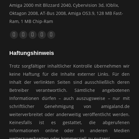
Amiga 2000 mit Blizzard 2040, Cybervision 3d, IOblix,
Oktagon 2008, AT-Bus 2008, Amiga OS3.9, 128 MB Fast-
Ram, 1 MB Chip-Ram
Finden Sie uns auf:
Facebook
YouTube
E-
Website
Whatsapp
page
page
Mail
page
page
Haftungshinweis
opens
opens
page
opens
opens
in
in
opens
in
in
Trotz sorgfältiger inhaltlicher Kontrolle übernehmen wir
new
new
in
new
new
keine Haftung für die Inhalte externer Links. Für den
window
window
new
window
window
Inhalt der verlinkten Seiten sind ausschließlich deren
window
Betreiber verantwortlich. Sämtliche angebotenen
Informationen dürfen – auch auszugsweise – nur mit
schriftlicher Genehmigung von amigaland.de
weiterverbreitet oder anderweitig veröffentlicht werden.
Keinesfalls ist es gestattet, die abgerufenen
Informationen online oder in anderen Medien
weiterzuverbreiten oder kommerziell zu nutzen!