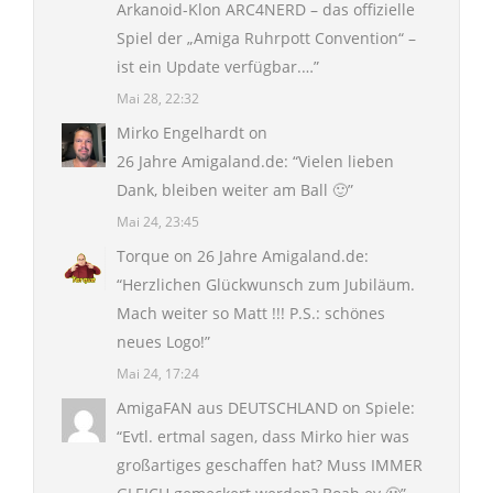
Arkanoid-Klon ARC4NERD – das offizielle
Spiel der „Amiga Ruhrpott Convention“ –
ist ein Update verfügbar.…
”
Mai 28, 22:32
Mirko Engelhardt
on
26 Jahre Amigaland.de
: “
Vielen lieben
Dank, bleiben weiter am Ball 🙂
”
Mai 24, 23:45
Torque
on
26 Jahre Amigaland.de
:
“
Herzlichen Glückwunsch zum Jubiläum.
Mach weiter so Matt !!! P.S.: schönes
neues Logo!
”
Mai 24, 17:24
AmigaFAN aus DEUTSCHLAND
on
Spiele
:
“
Evtl. ertmal sagen, dass Mirko hier was
großartiges geschaffen hat? Muss IMMER