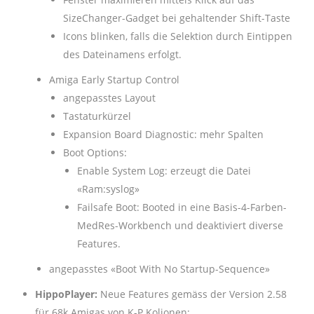
SizeChanger-Gadget bei gehaltender Shift-Taste
Icons blinken, falls die Selektion durch Eintippen
des Dateinamens erfolgt.
Amiga Early Startup Control
angepasstes Layout
Tastaturkürzel
Expansion Board Diagnostic: mehr Spalten
Boot Options:
Enable System Log: erzeugt die Datei
«Ram:syslog»
Failsafe Boot: Booted in eine Basis-4-Farben-
MedRes-Workbench und deaktiviert diverse
Features.
angepasstes «Boot With No Startup-Sequence»
HippoPlayer:
Neue Features gemäss der Version 2.58
für 68k Amigas von K-P Koljonen: