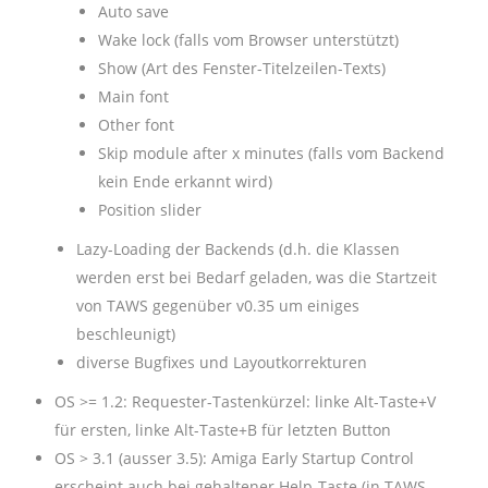
Auto save
Wake lock (falls vom Browser unterstützt)
Show (Art des Fenster-Titelzeilen-Texts)
Main font
Other font
Skip module after x minutes (falls vom Backend
kein Ende erkannt wird)
Position slider
Lazy-Loading der Backends (d.h. die Klassen
werden erst bei Bedarf geladen, was die Startzeit
von TAWS gegenüber v0.35 um einiges
beschleunigt)
diverse Bugfixes und Layoutkorrekturen
OS >= 1.2: Requester-Tastenkürzel: linke Alt-Taste+V
für ersten, linke Alt-Taste+B für letzten Button
OS > 3.1 (ausser 3.5): Amiga Early Startup Control
erscheint auch bei gehaltener Help-Taste (in TAWS