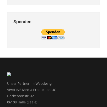
Spenden
Unser Partner im Webdesign
VIVALINE Media Production UG
Hackebornstr. 4a
06108 Halle (Saale)