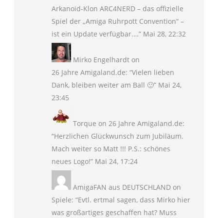
Arkanoid-Klon ARC4NERD – das offizielle
Spiel der „Amiga Ruhrpott Convention“ –
ist ein Update verfügbar.…
”
Mai 28, 22:32
Mirko Engelhardt
on
26 Jahre Amigaland.de
: “
Vielen lieben
Dank, bleiben weiter am Ball 🙂
”
Mai 24,
23:45
Torque
on
26 Jahre Amigaland.de
:
“
Herzlichen Glückwunsch zum Jubiläum.
Mach weiter so Matt !!! P.S.: schönes
neues Logo!
”
Mai 24, 17:24
AmigaFAN aus DEUTSCHLAND
on
Spiele
: “
Evtl. ertmal sagen, dass Mirko hier
was großartiges geschaffen hat? Muss