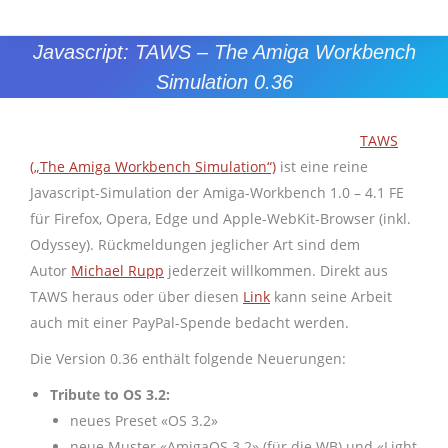
Javascript: TAWS – The Amiga Workbench
Simulation 0.36
Sie befinden sich hier:
TAWS
(„The Amiga Workbench Simulation“)
ist eine reine
Javascript-Simulation der Amiga-Workbench 1.0 – 4.1 FE
für Firefox, Opera, Edge und Apple-WebKit-Browser (inkl.
Odyssey). Rückmeldungen jeglicher Art sind dem
Autor
Michael Rupp
jederzeit willkommen. Direkt aus
TAWS heraus oder über diesen
Link
kann seine Arbeit
auch mit einer PayPal-Spende bedacht werden.
Die Version 0.36 enthält folgende Neuerungen:
Tribute to OS 3.2:
neues Preset «OS 3.2»
neue Muster «AmigaOS 3.2» (für die WB) und «Light