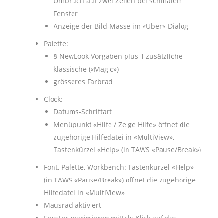
Umbruch auf zwei Zeilen bei schmalem
Fenster
Anzeige der Bild-Masse im «Über»-Dialog
Palette:
8 NewLook-Vorgaben plus 1 zusätzliche
klassische («Magic»)
grösseres Farbrad
Clock:
Datums-Schriftart
Menüpunkt «Hilfe / Zeige Hilfe» öffnet die
zugehörige Hilfedatei in «MultiView»,
Tastenkürzel «Help» (in TAWS «Pause/Break»)
Font, Palette, Workbench: Tastenkürzel «Help»
(in TAWS «Pause/Break») öffnet die zugehörige
Hilfedatei in «MultiView»
Mausrad aktiviert
Fenster maximieren mittels Klick auf das