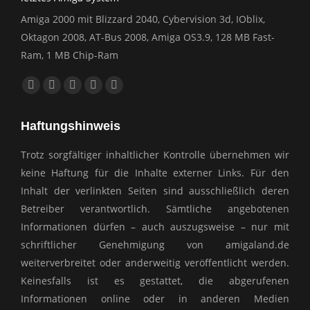
Amiga 2000 mit Blizzard 2040, Cybervision 3d, IOblix,
Oktagon 2008, AT-Bus 2008, Amiga OS3.9, 128 MB Fast-
Ram, 1 MB Chip-Ram
Finden Sie uns auf:
Facebook
YouTube
E-
Website
Whatsapp
page
page
Mail
page
page
Haftungshinweis
opens
opens
page
opens
opens
in
in
opens
in
in
Trotz sorgfältiger inhaltlicher Kontrolle übernehmen wir
new
new
in
new
new
keine Haftung für die Inhalte externer Links. Für den
window
window
new
window
window
Inhalt der verlinkten Seiten sind ausschließlich deren
window
Betreiber verantwortlich. Sämtliche angebotenen
Informationen dürfen – auch auszugsweise – nur mit
schriftlicher Genehmigung von amigaland.de
weiterverbreitet oder anderweitig veröffentlicht werden.
Keinesfalls ist es gestattet, die abgerufenen
Informationen online oder in anderen Medien