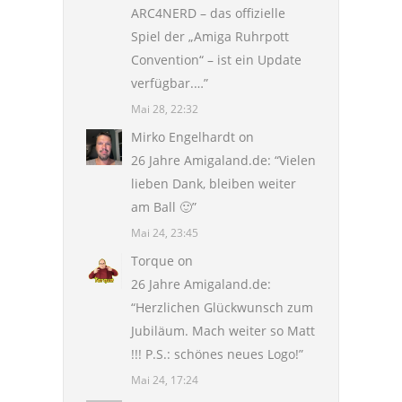
ARC4NERD – das offizielle
Spiel der „Amiga Ruhrpott
Convention“ – ist ein Update
verfügbar.…
”
Mai 28, 22:32
Mirko Engelhardt
on
26 Jahre Amigaland.de
: “
Vielen
lieben Dank, bleiben weiter
am Ball 🙂
”
Mai 24, 23:45
Torque
on
26 Jahre Amigaland.de
:
“
Herzlichen Glückwunsch zum
Jubiläum. Mach weiter so Matt
!!! P.S.: schönes neues Logo!
”
Mai 24, 17:24