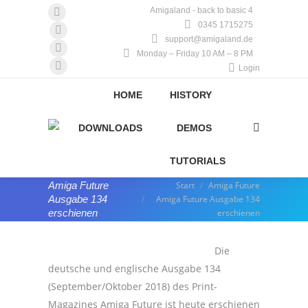
Amigaland - back to basic 4
Facebook
0345 1715275
page
YouTube
support@amigaland.de
Monday – Friday 10 AM – 8 PM
opens
page
Whatsapp
Login
in
opens
page
E-
new
in
opens
Mail
HOME
HISTORY
window
new
in
page
window
new
opens
DOWNLOADS
DEMOS
Search:
window
in
TUTORIALS
new
window
Amiga Future
Start
Amiga Future
Sie befinden sich hier:
Ausgabe 134
Amiga Future Ausgabe 134
erschienen
erschienen
Die
deutsche und englische Ausgabe 134
(September/Oktober 2018) des Print-
Magazines Amiga Future ist heute erschienen