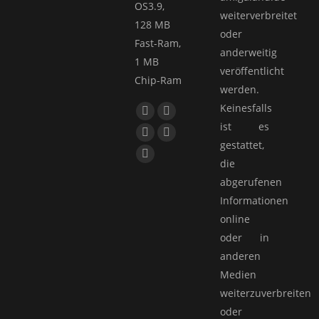
OS3.9,
weiterverbreitet
128 MB
oder
Fast-Ram,
anderweitig
1 MB
veröffentlicht
Chip-Ram
werden.
Keinesfalls
Finden Sie uns auf:
Facebook
YouTube
ist es
page
page
E-
Website
gestattet,
opens
opens
Mail
page
Whatsapp
die
in
in
page
opens
page
abgerufenen
new
new
opens
in
opens
Informationen
window
window
in
new
in
online
new
window
new
oder in
window
window
anderen
Medien
weiterzuverbreiten
oder