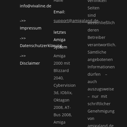
Halle
verlinkten
info@vivaline.de
Seiten
Email:
sind
->>
support@amigaland.de
ausschließlich
Impressum
deren
letztes
Betreiber
->>
Amiga
verantwortlich.
Datenschutzerklärung
System
Sämtliche
->>
Amiga
angebotenen
Disclaimer
2000 mit
Informationen
Blizzard
dürfen –
2040,
auch
Cybervision
auszugsweise
3d, IOblix,
– nur mit
Oktagon
schriftlicher
2008, AT-
Genehmigung
Bus 2008,
von
Amiga
amigaland.de