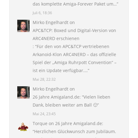
das komplette Amiga-Forever Paket um…
”
Juli 6, 18:36
Mirko Engelhardt
on
APC&TCP: Boxed und Digital-Version von
ARC4NERD erschienen
: “
Für den von APC&TCP vertriebenen
Arkanoid-Klon ARC4NERD – das offizielle
Spiel der „Amiga Ruhrpott Convention“ –
ist ein Update verfügbar.…
”
Mai 28, 22:32
Mirko Engelhardt
on
26 Jahre Amigaland.de
: “
Vielen lieben
Dank, bleiben weiter am Ball 🙂
”
Mai 24, 23:45
Torque
on
26 Jahre Amigaland.de
:
“
Herzlichen Glückwunsch zum Jubiläum.