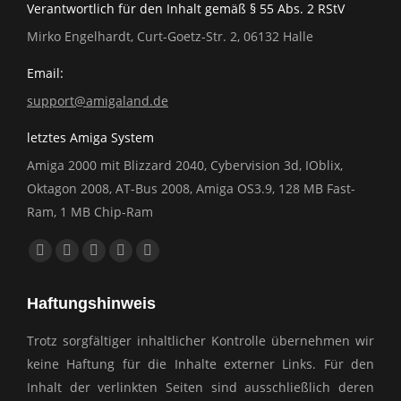
Verantwortlich für den Inhalt gemäß § 55 Abs. 2 RStV
Mirko Engelhardt, Curt-Goetz-Str. 2, 06132 Halle
Email:
support@amigaland.de
letztes Amiga System
Amiga 2000 mit Blizzard 2040, Cybervision 3d, IOblix,
Oktagon 2008, AT-Bus 2008, Amiga OS3.9, 128 MB Fast-
Ram, 1 MB Chip-Ram
Finden Sie uns auf:
Facebook
YouTube
E-
Website
Whatsapp
page
page
Mail
page
page
Haftungshinweis
opens
opens
page
opens
opens
in
in
opens
in
in
Trotz sorgfältiger inhaltlicher Kontrolle übernehmen wir
new
new
in
new
new
keine Haftung für die Inhalte externer Links. Für den
window
window
new
window
window
Inhalt der verlinkten Seiten sind ausschließlich deren
window